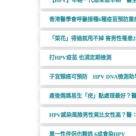
【HPV】年輕一代愈來愈早熟 醫生
香港醫學會呼籲接種6種疫苗預防重
「菜花」得過就甩不掉 害男性罹患
打HPV疫苗 也須定期檢測
子宮頸癌可預防 HPV DNA檢測
產後媽媽易生「疣」點處理最好？醫
HPV感染風險男性竟比女性高？醫
單一性伴侶也難逃 6成會染HPV