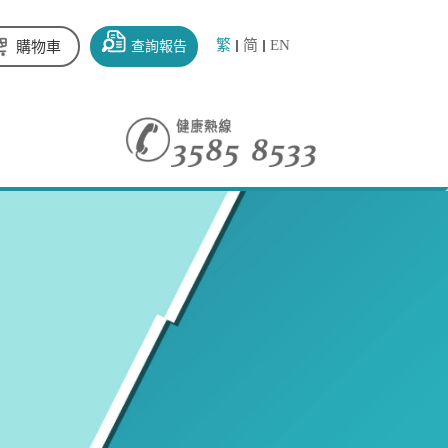
繁
简
EN
查詢報告
購物車