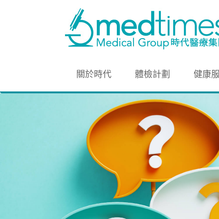
關於時代
體檢計劃
健康