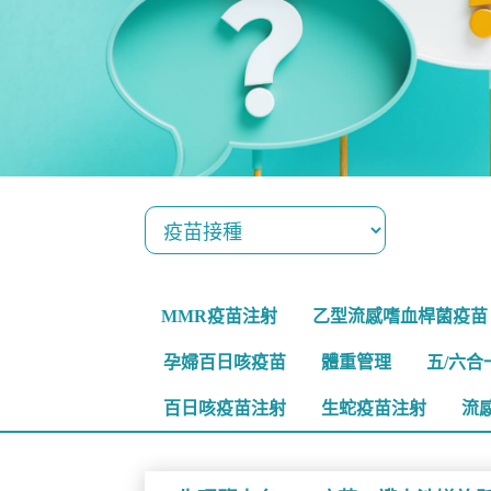
MMR疫苗注射
乙型流感嗜血桿菌疫苗
孕婦百日咳疫苗
體重管理
五/六合
百日咳疫苗注射
生蛇疫苗注射
流