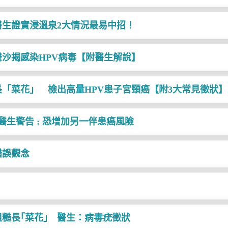
醫生證實浸溫泉2大情況最易中招！
聲沙揭感染HPV病毒【附醫生解說】
長「菜花」 檢出高量HPV患子宮頸癌【附3大常見徵狀】
醫生警告 : 恐增加另一伴患癌風險
錯誤觀念
粗糙長｢菜花｣ 醫生：病毒疣徵狀