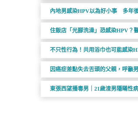
內地男感染HPV以為好小事 多年
住飯店「光腳洗澡」恐感染HPV？醫
不只性行為！共用浴巾也可能感染H
因癌症差點失去舌頭的父親，呼籲男
東張西望播毒男｜21歲渣男隱瞞性病