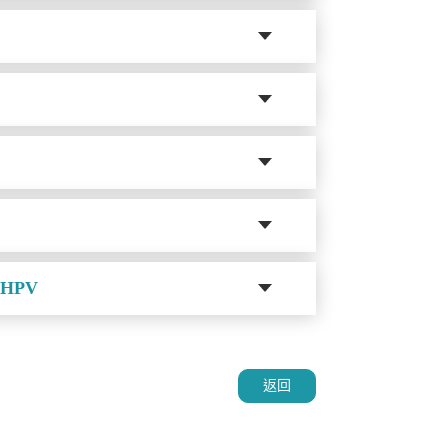
HPV
返回