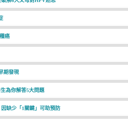
破解6大父母對HPV迷思
症
2種癌
助早期發現
生為你解答5大問題
：因缺少「1關鍵」可助預防