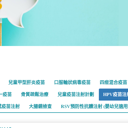
兒童甲型肝炎疫苗
口服輪狀病毒疫苗
四痘混合疫苗
一疫苗
骨質疏鬆治療
兒童疫苗注射計劃
HPV疫苗注
感疫苗注射
大腸鏡檢查
RSV預防性抗體注射 (嬰幼兒適用