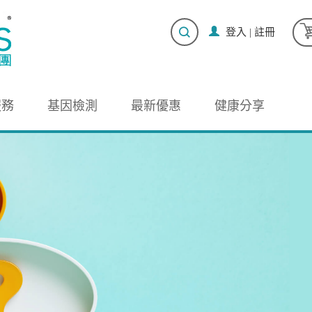
登入
|
註冊
服務
基因檢測
最新優惠
健康分享