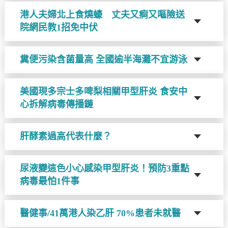
港人夫婦北上食燒蠔 丈夫又痾又嘔險送
院網民教1招免中伏
糞便污染含菌量高 全國逾半海灘不宜游泳
美國現多宗士多啤梨相關甲型肝炎 食安中
心拆解病毒傳播鏈
肝酵素過高代表什麼？
尿液變這色小心感染甲型肝炎！預防3重點
病毒最怕1件事
醫健事/41萬港人染乙肝 70%患者未就醫