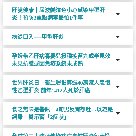
肝臟健康｜尿液變這色小心感染甲型肝
炎！預防3重點病毒最怕1件事
病從口入──甲型肝炎
孕婦帶乙肝病毒嬰兒接種疫苗九成半見效
未見抗體或因免疫系統未成熟
世界肝炎日｜衞生署推算逾40萬港人患慢
性乙型肝炎 前年1412人死於肝癌
​食之無味是警訊！4旬男反胃想吐…以為是
諾羅 醫示警「2症狀」