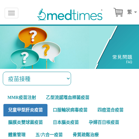
繁
Toggle
navigation
MMR疫苗注射
乙型流感嗜血桿菌疫苗
兒童甲型肝炎疫苗
口服輪狀病毒疫苗
四痘混合疫苗
腦膜炎雙球菌疫苗
日本腦炎疫苗
孕婦百日咳疫苗
體重管理
五/六合一疫苗
骨質疏鬆治療