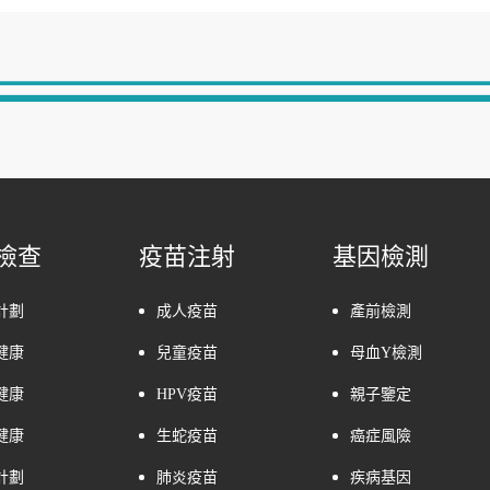
檢查
疫苗注射
基因檢測
計劃
成人疫苗
產前檢測
健康
兒童疫苗
母血Y檢測
健康
HPV疫苗
親子鑒定
健康
生蛇疫苗
癌症風險
計劃
肺炎疫苗
疾病基因