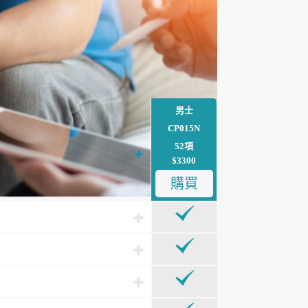
男士
CP015N
52項
$3300
購買