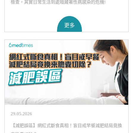
檢查，其實日常生活到處暗藏著性病感染的危機!
更多
29.05.2026
【減肥誤區】網紅式斷食真相！盲目戒早餐減肥結局竟換