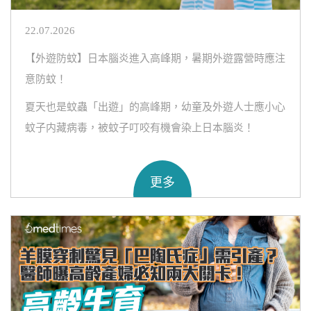
22.07.2026
【外遊防蚊】日本腦炎進入高峰期，暑期外遊露營時應注
意防蚊！
夏天也是蚊蟲「出遊」的高峰期，幼童及外遊人士應小心
蚊子内藏病毒，被蚊子叮咬有機會染上日本腦炎！
更多