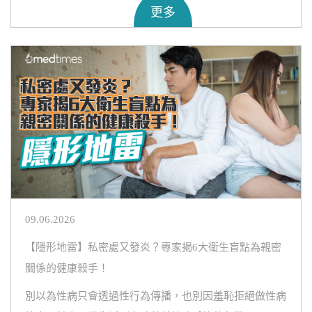
更多
09.06.2026
【隱形地雷】私密處又發炎？專家揭6大衛生盲點為親密
關係的健康殺手！
別以為性病只會透過性行為傳播，也別因羞恥拒絕做性病