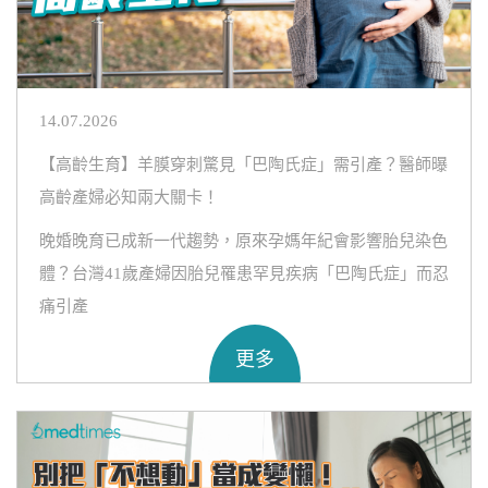
14.07.2026
【高齡生育】羊膜穿刺驚見「巴陶氏症」需引產？醫師曝
高齡產婦必知兩大關卡！
晚婚晚育已成新一代趨勢，原來孕媽年紀會影響胎兒染色
體？台灣41歲產婦因胎兒罹患罕見疾病「巴陶氏症」而忍
痛引產
更多