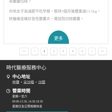
來膽囊切除？
内地女子為減肥不吃早餐，堅持3個月後體重減13.5kg，
終腹痛並確診急性膽囊炎，需送院切除膽囊。
更多
<<
<
1
2
3
4
5
>
>>
時代醫療服務中心
中心地址
中環
•
尖沙咀
•
沙田
營業時間
星期一至六
09:00-13:30, 14:30-18:30
星期日及公眾假期休息