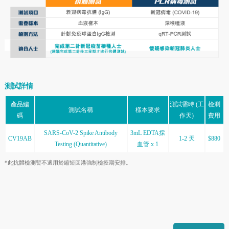
測試詳情
產品編
測試需時 (工
檢測
測試名稱
樣本要求
碼
作天)
費用
SARS-CoV-2 Spike Antibody
3mL EDTA採
CV19AB
1-2 天
$880
Testing (Quantitative)
血管 x 1
*此抗體檢測暫不適用於縮短回港強制檢疫期安排。