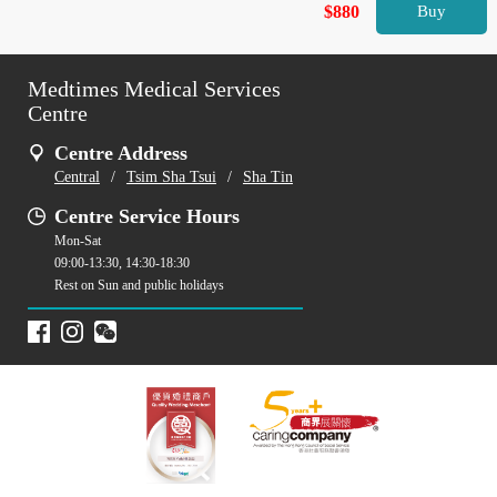
$880
Buy
Medtimes Medical Services
Centre
Centre Address
Central
/
Tsim Sha Tsui
/
Sha Tin
Centre Service Hours
Mon-Sat
09:00-13:30, 14:30-18:30
Rest on Sun and public holidays