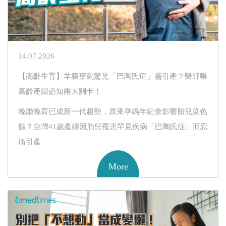
14.07.2026
【高齡生育】羊膜穿刺驚見「巴陶氏症」需引產？醫師曝
高齡產婦必知兩大關卡！
晚婚晚育已成新一代趨勢，原來孕媽年紀會影響胎兒染色
體？台灣41歲產婦因胎兒罹患罕見疾病「巴陶氏症」而忍
痛引產
More