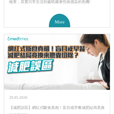
檢查，其實日常生活到處暗藏著性病感染的危機!
More
29.05.2026
【減肥誤區】網紅式斷食真相！盲目戒早餐減肥結局竟換