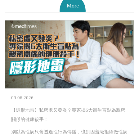
More
09.06.2026
【隱形地雷】私密處又發炎？專家揭6大衛生盲點為親密
關係的健康殺手！
別以為性病只會透過性行為傳播，也別因羞恥拒絕做性病