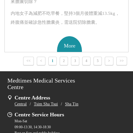
來膽囊切除？
内地女子為減肥不吃早餐，堅持3個月後體重減13.5kg，
終腹痛並確診急性膽囊炎，需送院切除膽囊。
More
<<
<
1
2
3
4
5
>
>>
Medtimes Medical Services
Centre
Centre Address
Central
/
Tsim Sha Tsui
/
Sha Tin
Centre Service Hours
Mon-Sat
09:00-13:30, 14:30-18:30
Rest on Sun and public holidays