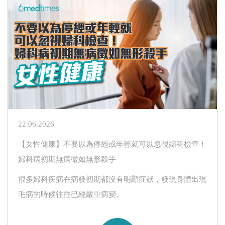
22.06.2026
【女性健康】不要以為停經或年輕就可以忽視婦科檢查！
婦科病初期無病徵如無形殺手
很多婦科疾病在病發初期都沒有明顯症狀，發現身體出現
毛病的時候往往已經嚴重病變。