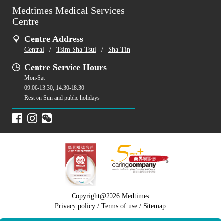
Medtimes Medical Services
Centre
Centre Address
Central
/
Tsim Sha Tsui
/
Sha Tin
Centre Service Hours
Mon-Sat
09:00-13:30, 14:30-18:30
Rest on Sun and public holidays
Copyright@2026 Medtimes
Privacy policy
/
Terms of use
/
Sitemap