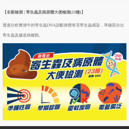
【全新檢測 | 寄生蟲及病原體大便檢測(23種)】
透過分析糞便中的寄生蟲DNA診斷身體有否寄生蟲感染，準確區分出
寄生蟲及腸道病
種類
。