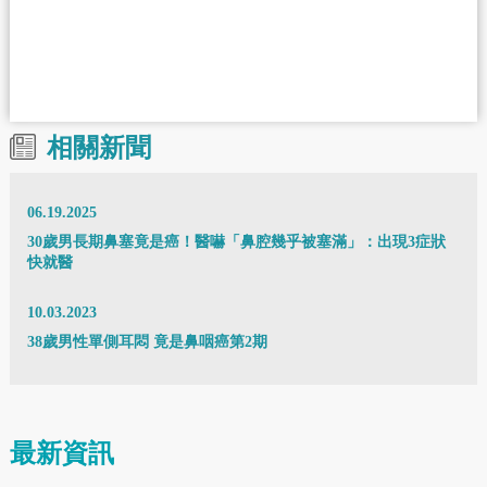
相關新聞
06.19.2025
30歲男長期鼻塞竟是癌！醫嚇「鼻腔幾乎被塞滿」：出現3症狀
快就醫
10.03.2023
38歲男性單側耳悶 竟是鼻咽癌第2期
最新資訊