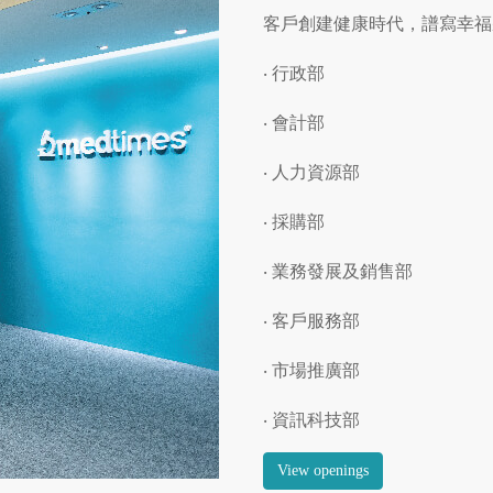
客戶創建健康時代，譜寫幸福
‧ 行政部
‧
會計部
‧ 人力資源部
‧ 採購部
‧ 業務發展及銷售部
‧ 客戶服務部
‧ 市場推廣部
‧ 資訊科技部
View openings