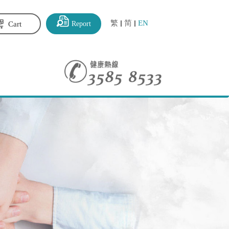
繁
简
EN
Report
Cart