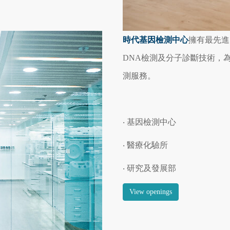
時代基因檢測中心
擁有最先進
DNA檢測
及
分子診斷技術，
測服務。
‧
基因檢測中心
‧ 醫療化驗所
‧ 研究及發展部
View openings