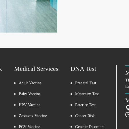
k
Medical Services
DNA Test
M
T
Adult Vaccine
Prenatal Test
E
Baby Vaccine
Maternity Test
M
HPV Vaccine
Paterity Test
Zostavax Vaccine
Cancer Risk
PCV Vaccine
Genetic Disorders