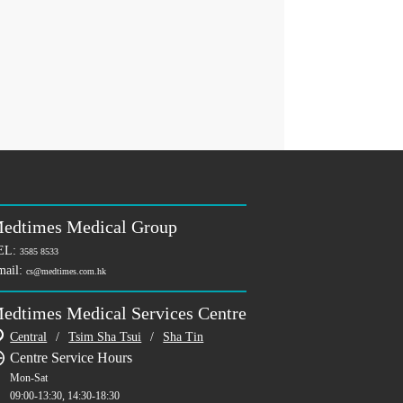
edtimes Medical Group
EL:
3585 8533
mail:
cs@medtimes.com.hk
edtimes Medical Services Centre
Central
/
Tsim Sha Tsui
/
Sha Tin
Centre Service Hours
Mon-Sat
09:00-13:30, 14:30-18:30