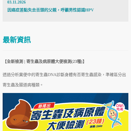
03.11.2026
因癌症差點失去舌頭的父親，呼籲男性認識HPV
最新資訊
【全新檢測 | 寄生蟲及病原體大便檢測(23種)】
透過分析糞便中的寄生蟲DNA診斷身體有否寄生蟲感染，準確區分出
寄生蟲及腸道病
種類
。