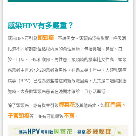
感染HPV有多嚴重？
頭頸癌
感染HPV可引發
，不論男女。頭頸癌泛指影響上呼吸消
化道不同解剖部位粘膜內層的惡性腫瘤，包括鼻咽、鼻竇、口
腔、口咽、下咽和喉部。男性患上頭頸癌的機率比女性高，頭頸
癌患者中有3分之2的患者為男性。在過去幾十年中，人類乳頭瘤
病毒（HPV）已成為這些癌症的新危險因素，尤其是口咽鱗狀細
胞癌。大多數頭頸癌患者在晚期才確診，且存活率低。
椰菜花
肛門癌、
除了頭頸癌，亦有機會引致
及其他癌症，如
子宮頸癌
不育
等，並有可能導致
。