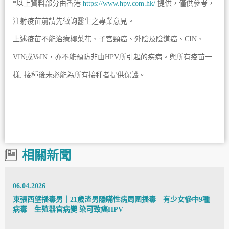
*以上資料部分由香港
https://www.hpv.com.hk/
提供，僅供參考，
注射疫苗前請先徵詢醫生之專業意見。
上述疫苗不能治療椰菜花、子宮頸癌、外陰及陰道癌、CIN、
VIN或VaIN，亦不能預防非由HPV所引起的疾病。與所有疫苗一
樣, 接種後未必能為所有接種者提供保護。
相關新聞
06.04.2026
東張西望播毒男｜21歲渣男隱瞞性病周圍播毒 有少女慘中9種
病毒 生殖器官病變 染可致癌HPV