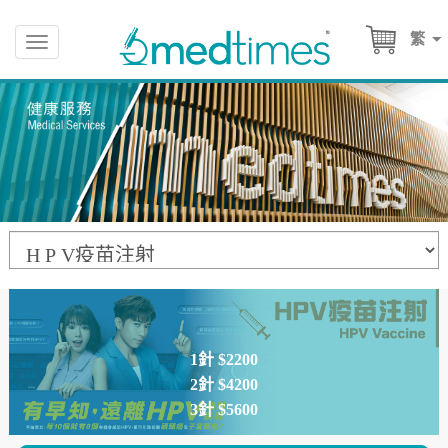
繁
Toggle
navigation
1針
$2200
2針
$4200
3針
$5600