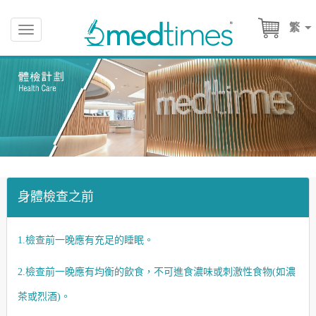
繁
Toggle
navigation
身體檢查之前
1.檢查前一晚應有充足的睡眠。
2.檢查前一晚應有均衡的飲食，不可進食濃味或刺激性食物(如濃
茶或烈酒)。