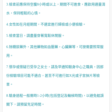
3.檢查前應保持空腹8小時或以上，期間不可進食，應飲用適量清
水，保持輕鬆的心情。
4.女性如在月經期間，不適宜進行婦檢或小便檢驗。
5.檢查當日，請盡量穿著寬鬆休閒服。
6.除糖尿藥外，其他藥物如血壓藥，心臟藥等，可按需要照常服
用。
7.懷孕或懷疑已受孕之女士，請及早通知驗身中心之職員，因部
份檢驗項目可能不適合，甚至不可進行如X光或子宮抹片等檢
查。
8.驗身過程一般需時1-2小時(包括登記及輪候時間)，以避免躭誤
閣下，請預留充足時間。