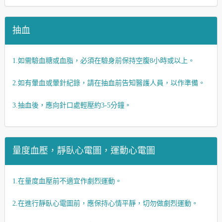
抽血
1.如需驗血糖或血脂，必須在驗身前保持空腹8小時或以上。
2.如有暈血或暈針紀錄，請在抽血前告知醫護人員，以作準備。
3.抽血後，應向針口處輕壓約3-5分鐘。
量度血壓，靜臥心電圖，運動心電圖
1.在量度血壓前不適宜作劇烈運動。
2.在進行靜臥心電圖前，應保持心情平靜，切勿做劇烈運動。