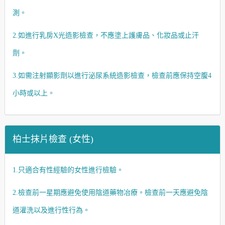
測。
2.如進行乳房X光造影檢查，不應塗上護膚品、化妝品或止汗
劑。
3.如需注射顯影劑以進行泌尿系統造影檢查，檢查前應保持空腹4
小時或以上。
柏士抹片檢查 (女性)
1.只適合有性經驗的女性進行檢驗。
2.檢查前一星期應避免使用陰道藥物冶療。檢查前一天應避免陰
道灌洗以及進行性行為。