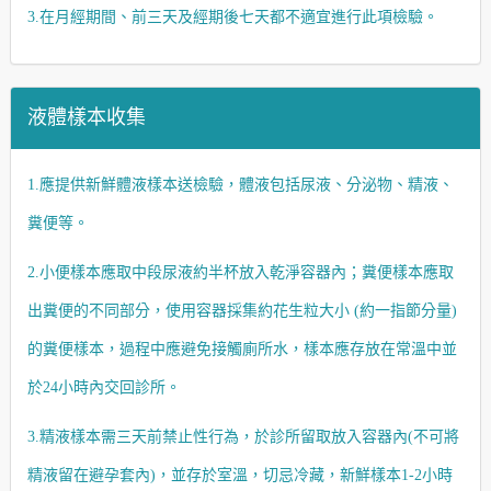
3.在月經期間、前三天及經期後七天都不適宜進行此項檢驗。
液體樣本收集
1.應提供新鮮體液樣本送檢驗，體液包括尿液、分泌物、精液、
糞便等。
2.小便樣本應取中段尿液約半杯放入乾淨容器內；糞便樣本應取
出糞便的不同部分，使用容器採集約花生粒大小
(約一指節分量)
的糞便樣本，過程中應避免接觸廁所水，樣本應存放在常溫中並
於24小時內交回診所。
3.精液樣本需三天前禁止性行為，於診所留取放入容器內(不可將
精液留在避孕套內)，並存於室溫，切忌冷藏，新鮮樣本1-2小時