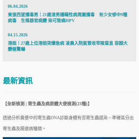
06.04.2026
東張西望播毒男｜21歲渣男隱瞞性病周圍播毒 有少女慘中9種
病毒 生殖器官病變 染可致癌HPV
04.15.2026
港姐｜27歲上位港姐突爆急病 凌晨入院氣管收窄險窒息 容顏大
變極驚嚇
最新資訊
【全新檢測 | 寄生蟲及病原體大便檢測(23種)】
透過分析糞便中的寄生蟲DNA診斷身體有否寄生蟲感染，準確區分出
寄生蟲及腸道病
種類
。