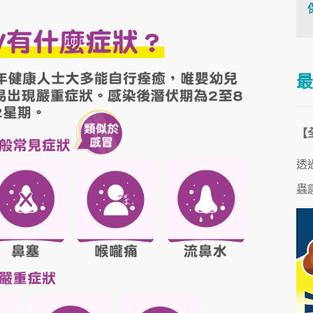
最
【
透
蟲