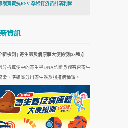
保護寶寶抗RSV 孕婦打疫苗計清利弊
新資訊
全新檢測 | 寄生蟲及病原體大便檢測(23種)】
過分析糞便中的寄生蟲DNA診斷身體有否寄生
感染，準確區分出寄生蟲及腸道病
種類
。