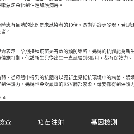
微咳嗽急速惡化到住進加護病房。
歲時患有氣喘的比例是未感染者的10倍。長期追蹤更發現，若1歲
染者。
建霈表示，孕期接種疫苗是有效的預防策略，媽媽的抗體能為新
是最佳施打期，保護新生兒從出生一直延續到6個月，都有保護力。
脆弱，從母體中得到的抗體可以讓新生兒抵抗環境中的病菌，媽媽
得到保護力，媽媽也免受嚴重的RSV肺部感染，母嬰都得到保護
356
檢查
疫苗注射
基因檢測