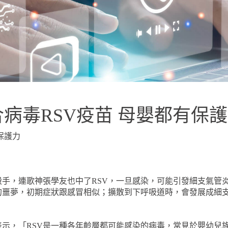
病毒RSV疫苗 母嬰都有保
保護力
殺手，連歌神張學友也中了RSV，一旦感染，可能引發細支氣管
的噩夢，初期症狀跟感冒相似；擴散到下呼吸道時，會發展成細
示，「RSV是一種各年齡層都可能感染的病毒，常見於嬰幼兒