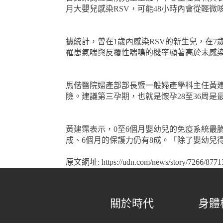
月大嬰兒感染RSV，可能48小時內會從輕
據統計，曾在1歲內感染RSV的新生兒，在7
罹患氣喘與反覆性喘鳴的機率顯著高於未感
馬偕醫院婦產部部長暨一般婦產學科主任黃
險。建議第三孕期，也就是懷孕28至36周
黃建霈表示，0至6個月嬰幼兒的免疫系統最
成、6個月的保護力仍有8成。「除了嬰幼兒
原文網址: https://udn.com/news/story/7266/8771
關於時代
身體