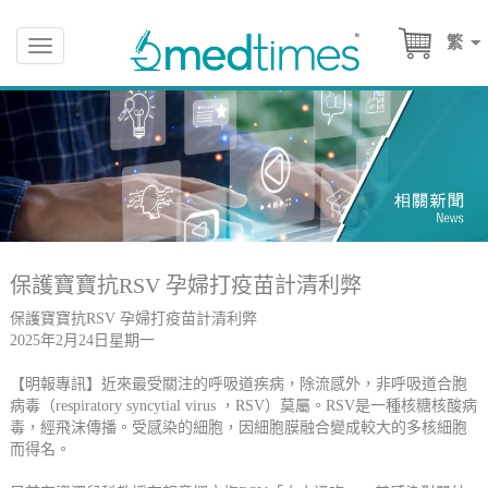
繁
Toggle
navigation
保護寶寶抗RSV 孕婦打疫苗計清利弊
保護寶寶抗RSV 孕婦打疫苗計清利弊
2025年2月24日星期一
【明報專訊】近來最受關注的呼吸道疾病，除流感外，非呼吸道合胞
病毒（respiratory syncytial virus ，RSV）莫屬。RSV是一種核糖核酸病
毒，經飛沫傳播。受感染的細胞，因細胞膜融合變成較大的多核細胞
而得名。