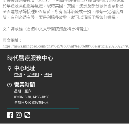
防接種諮詢委員會（ACIP），判斷孕婦接種RSV疫苗獲得的保障遠超
於早產及高血壓等風險，現時美國、英國、澳洲及部分歐洲國家都已
全面建議孕婦接種RSV疫苗。所有臨牀治療或干預，都有一定程度風
險，有利必然有弊，要是利遠多於弊，就可以清晰了解如何選擇。
文：譚永雄（香港中文大學醫院婦產科專科醫生）
原文網址：
https://news.mingpao.com/pns/%e5%89%af%e5%88%8a/article/20250224/s
時代醫療服務中心
中心地址
中環
•
尖沙咀
•
沙田
營業時間
星期一至六
09:00-13:30, 14:30-18:30
星期日及公眾假期休息