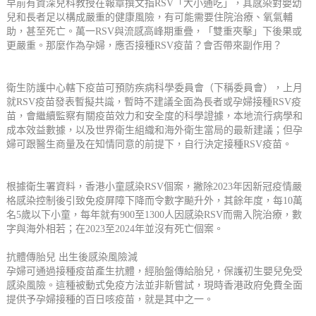
早前有資深兒科教授在報章撰文指RSV「大小通吃」，其感染對嬰幼
兒和長者足以構成嚴重的健康風險，有可能需要住院治療、氧氣輔
助，甚至死亡。萬一RSV與流感高峰期重疊，「雙重夾擊」下後果或
更嚴重。那麼作為孕婦，應否接種RSV疫苗？會否帶來副作用？
衛生防護中心轄下疫苗可預防疾病科學委員會（下稱委員會），上月
就RSV疫苗發表暫擬共識，暫時不建議全面為長者或孕婦接種RSV疫
苗，會繼續監察有關疫苗效力和安全度的科學證據，本地流行病學和
成本效益數據，以及世界衛生組織和海外衛生當局的最新建議；但孕
婦可跟醫生商量及在知情同意的前提下，自行決定接種RSV疫苗。
根據衛生署資料，香港小童感染RSV個案，撇除2023年因新冠疫情嚴
格感染控制後引致免疫屏障下降而令數字飈升外，其餘年度，每10萬
名5歲以下小童，每年就有900至1300人因感染RSV而需入院治療，數
字與海外相若；在2023至2024年並沒有死亡個案。
抗體傳胎兒 出生後感染風險減
孕婦可通過接種疫苗產生抗體，經胎盤傳給胎兒，保護初生嬰兒免受
感染風險。這種被動式免疫方法並非新嘗試，現時香港政府免費全面
提供予孕婦接種的百日咳疫苗，就是其中之一。