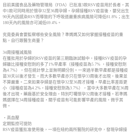
目前美國食品及藥物管理局（FDA）已批准3款RSV疫苗用於長者，其
中1款可同時用於懷孕32至36周孕婦。孕婦接種RSV疫苗後，嬰兒出生
90天內因感染RSV而導致的下呼吸道嚴重疾病風險可降低81.8%；出生
180天內的風險亦可減低69.4%。
究竟委員會要監察哪些安全風險？準媽媽又如何掌握接種疫苗的重
點，自行跟醫生商量？
34周接種減風險
在獲批用於孕婦的RSV疫苗的第三期臨牀試驗中，接種RSV疫苗的孕
婦雖比接種安慰劑的多了1%早產率（接種疫苗為5.7% ，接種安慰劑
為4.7%），但在統計學上並無明顯分別。一來過半數早產都是接種疫
苗30天以後才發生，而大多數早產亦只在懷孕33周後才出現，後果並
不算嚴重。二來如果孕婦是在懷孕32至36周才接種，早產比率差距更
小（接種疫苗為4.2%，接種安慰劑為3.7%），當中大多數早產在36周
後才出現。藥廠基於安全理由，特別叮囑懷孕32周後才接種。若準媽
媽選擇在34周接種疫苗，關乎疫苗有可能影響早產的風險，微乎其
微。
‧高血壓
定期監控可提防
RSV疫苗獲批准使用後，一項在紐約兩所醫院的研究中，發現孕婦接