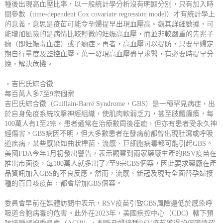
種後出現高血壓比率，以一般統計學分析沒有明顯分別，只有加入時
間參數（time-dependent Cox covariate regression model）才有統計學上
的意義，意思是疫苗可能令孕婦提早出現血壓高。觀其詳細數據，可
能增加風險的是病情比較輕微的妊娠高血壓，而並非較嚴重的先兆子
癇（即妊娠毒血症）或子癇症。再者，高血壓可以提防，只要孕婦定
期自行量度及監控血壓，萬一發現高血壓盡早求醫，有必要時提早分
娩，解決危機。
‧吉巴氏綜合徵
每百萬人多7至9宗個案
吉巴氏綜合徵（Guillain-Barré Syndrome，GBS）是一種罕見病症，出
於自身免疫系統攻擊神經組織，使肌肉軟弱乏力，甚至肢體癱瘓，每
100萬人有1至2宗。患者通常在治療數周後痊癒，但亦有患者受永久神
經傷害。GBS病因不明，但大多數患者在發病前都曾出現肚瀉或呼吸
道疾病，某些感染如曲狀桿菌、流感、巨細胞病毒都可能引起GBS。
美國FDA今年1月初發出警告，表示觀察到兩家藥廠生產的RSV疫苗在
推出市面後，每100萬人就多出了7至9宗GBS個案，因此要求藥廠在產
品資訊加入GBS的不良反應。然而，流感、新冠及現時全面替孕婦接
種的百日咳疫苗，都會增加GBS個案。
委員會早前在媒體訪問中表示，RSV疫苗引致GBS風險遠低於感染呼
吸道合胞病毒的危害。此外在2023年，美國疾控中心（CDC）轄下預