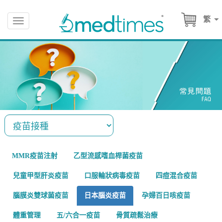
繁
Toggle
navigation
MMR疫苗注射
乙型流感嗜血桿菌疫苗
兒童甲型肝炎疫苗
口服輪狀病毒疫苗
四痘混合疫苗
腦膜炎雙球菌疫苗
日本腦炎疫苗
孕婦百日咳疫苗
體重管理
五/六合一疫苗
骨質疏鬆治療