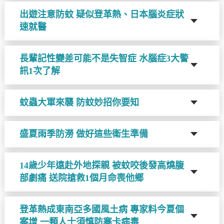
出遊注意防蚊 疑似登革熱、日本腦炎症狀
速就醫
長輩記性變差可能不是失智症 水腦症3大警
訊1次了解
蚊蟲大軍來襲 防蚊妙招你要知
盛夏雨季防澇 做好這些衛生準備
14歲少年遠赴外地探親 被蚊咬後發高燒腹
部劇痛 送院搶救1個月命喪他鄉
登革熱成東南亞多國風土病 專家料今夏個
案增 一類人士須慎防寨卡病毒