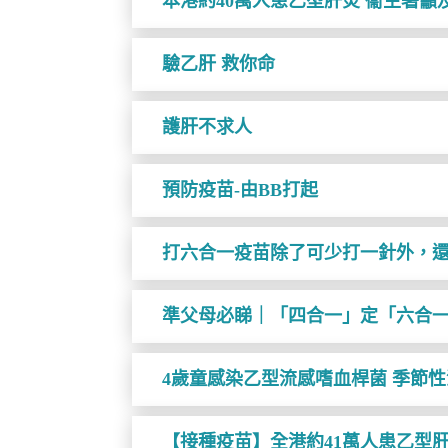
本港約40萬人患乙型肝炎 衞生署籲
驗乙肝 救你命
護肝不求人
預防疫苗-由BB打起
打六合一疫苗除了可少打一針外，
準父母必睇｜「四合一」定「六合一
4歲童感染乙型流感嗜血桿菌 季節
【接種疫苗】全港約41萬人患乙型