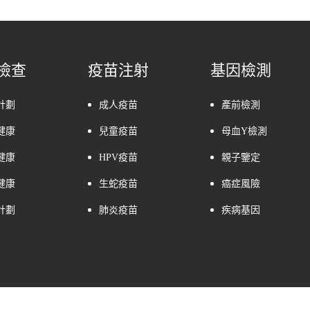
檢查
疫苗注射
基因檢測
計劃
成人疫苗
產前檢測
健康
兒童疫苗
母血Y檢測
健康
HPV疫苗
親子鑒定
健康
生蛇疫苗
癌症風險
計劃
肺炎疫苗
疾病基因