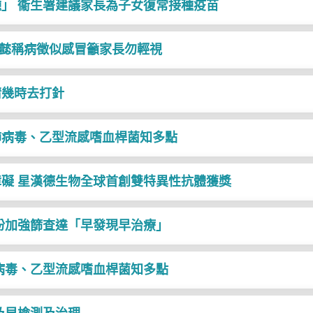
種」 衞生署建議家長為子女復常接種疫苗
諾懿稱病徵似感冒籲家長勿輕視
清幾時去打針
肺病毒、乙型流感嗜血桿菌知多點
礙 星漢德生物全球首創雙特異性抗體獲獎
 盼加強篩查達「早發現早治療」
病毒、乙型流感嗜血桿菌知多點