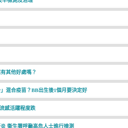
及早檢測及治理
還有其他好處嗎？
」混合疫苗？BB出生後1個月要決定好
性流感活躍程度跌
肝炎 衞生署呼籲高危人士進行檢測