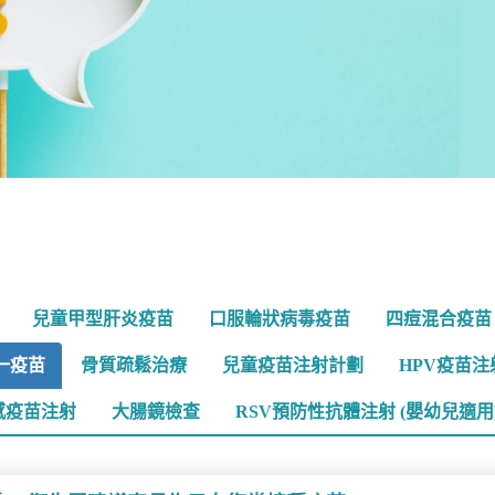
兒童甲型肝炎疫苗
口服輪狀病毒疫苗
四痘混合疫苗
一疫苗
骨質疏鬆治療
兒童疫苗注射計劃
HPV疫苗注
感疫苗注射
大腸鏡檢查
RSV預防性抗體注射 (嬰幼兒適用