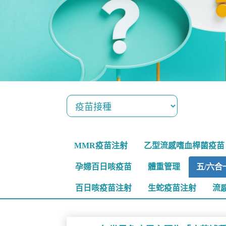
MMR疫苗注射
乙型流感嗜血桿菌疫苗
孕婦百日咳疫苗
體重管理
五/六合
百日咳疫苗注射
生蛇疫苗注射
流