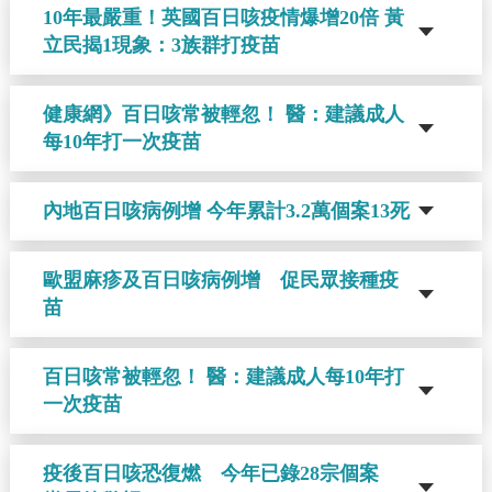
10年最嚴重！英國百日咳疫情爆增20倍 黃
立民揭1現象：3族群打疫苗
健康網》百日咳常被輕忽！ 醫：建議成人
每10年打一次疫苗
內地百日咳病例增 今年累計3.2萬個案13死
歐盟麻疹及百日咳病例增 促民眾接種疫
苗
百日咳常被輕忽！ 醫：建議成人每10年打
一次疫苗
疫後百日咳恐復燃 今年已錄28宗個案