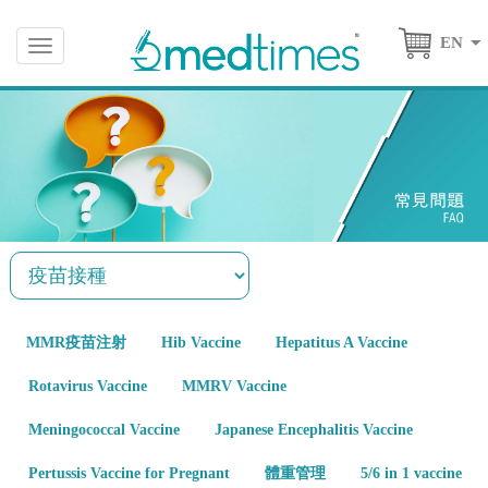
EN
Toggle
navigation
MMR疫苗注射
Hib Vaccine
Hepatitus A Vaccine
Rotavirus Vaccine
MMRV Vaccine
Meningococcal Vaccine
Japanese Encephalitis Vaccine
Pertussis Vaccine for Pregnant
體重管理
5/6 in 1 vaccine