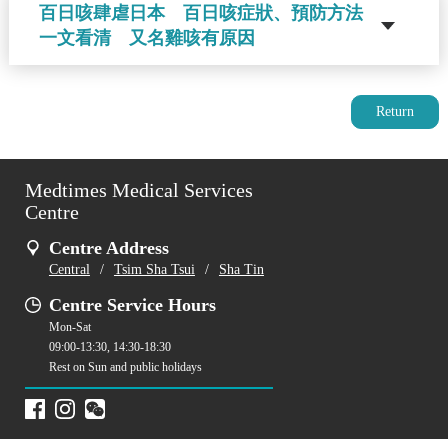
百日咳肆虐日本 百日咳症狀、預防方法
一文看清 又名雞咳有原因
Return
Medtimes Medical Services
Centre
Centre Address
Central
/
Tsim Sha Tsui
/
Sha Tin
Centre Service Hours
Mon-Sat
09:00-13:30, 14:30-18:30
Rest on Sun and public holidays