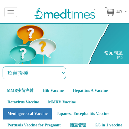
EN
Toggle
navigation
MMR疫苗注射
Hib Vaccine
Hepatitus A Vaccine
Rotavirus Vaccine
MMRV Vaccine
Meningococcal Vaccine
Japanese Encephalitis Vaccine
Pertussis Vaccine for Pregnant
體重管理
5/6 in 1 vaccine