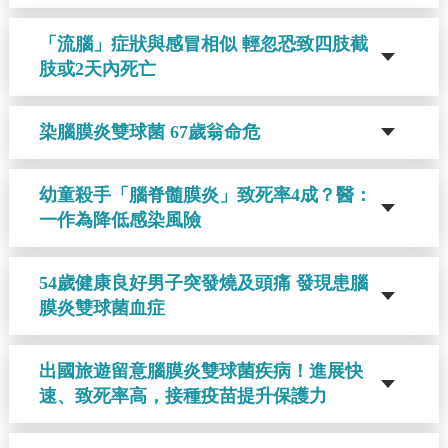
「流腦」症狀與感冒相似 輕忽恐致四肢截
肢或2天內死亡
染腦膜炎雙球菌 67歲翁命危
幼童殺手「腦脊髓膜炎」致死率4成？醫：
一作為降低感染風險
54歲健康良好男子突發燒及頭痛 發現患腦
膜炎雙球菌血症
出國旅遊留意腦膜炎雙球菌疾病！進展快
速、致死率高，接種疫苗提升保護力