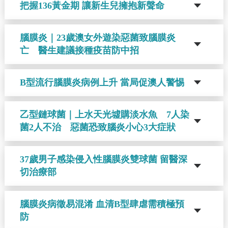
把握136黃金期 讓新生兒擁抱新聲命
腦膜炎｜23歲澳女外遊染惡菌致腦膜炎
亡 醫生建議接種疫苗防中招
B型流行腦膜炎病例上升 當局促澳人警惕
乙型鏈球菌｜上水天光墟購淡水魚 7人染
菌2人不治 惡菌恐致腦炎小心3大症狀
37歲男子感染侵入性腦膜炎雙球菌 留醫深
切治療部
腦膜炎病徵易混淆 血清B型肆虐需積極預
防