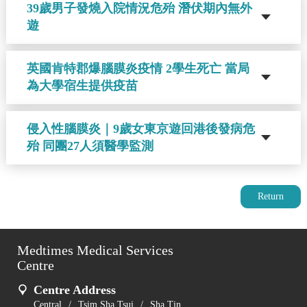
39歲男子發燒入院情況危殆 潛伏期內無外
遊
英國肯特郡爆腦膜炎疫情 2學生死亡 當局
為大學宿生提供疫苗
侵入性腦膜炎｜9歲女東京遊回港後發病危
殆 同團27人須醫學監測
Return
Medtimes Medical Services
Centre
Centre Address
Central
/
Tsim Sha Tsui
/
Sha Tin