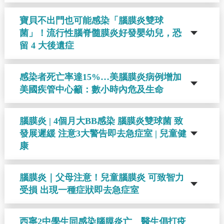
寶貝不出門也可能感染「腦膜炎雙球
菌」！流行性腦脊髓膜炎好發嬰幼兒，恐
留 4 大後遺症
感染者死亡率達15%…美腦膜炎病例增加
美國疾管中心籲：數小時內危及生命
腦膜炎 | 4個月大BB感染 腦膜炎雙球菌 致
發展遲緩 注意3大警告即去急症室 | 兒童健
康
腦膜炎｜父母注意！兒童腦膜炎 可致智力
受損 出現一種症狀即去急症室
西寧2中學生同感染腦膜炎亡 醫生倡打疫