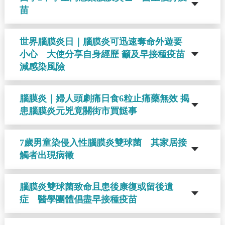
苗
世界腦膜炎日｜腦膜炎可迅速奪命外遊要
小心 大使分享自身經歷 籲及早接種疫苗
減感染風險
腦膜炎｜婦人頭劇痛日食6粒止痛藥無效 揭
患腦膜炎元兇竟關街市買餸事
7歲男童染侵入性腦膜炎雙球菌 其家居接
觸者出現病徵
腦膜炎雙球菌致命且患後康復或留後遺
症 醫學團體倡盡早接種疫苗