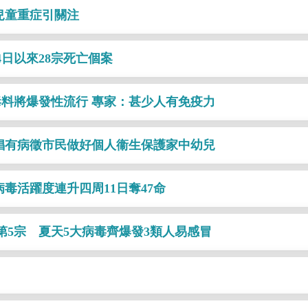
兒童重症引關注
日以來28宗死亡個案
毒料將爆發性流行 專家：甚少人有免疫力
倡有病徵市民做好個人衞生保護家中幼兒
毒活躍度連升四周11日奪47命
第5宗 夏天5大病毒齊爆發3類人易感冒