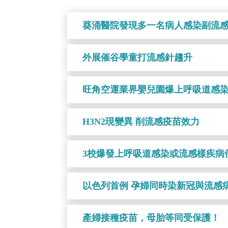
葵涌醫院發現多一名病人感染副流
外展催谷學童打流感針趨升
旺角空運業界嬰兒園爆上呼吸道感染
H3N2現變異 削流感疫苗效力
3校爆發上呼吸道感染或流感樣疾病
以色列首例 孕婦同時染新冠與流感
產婦接種疫苗，母胎等同受保護！