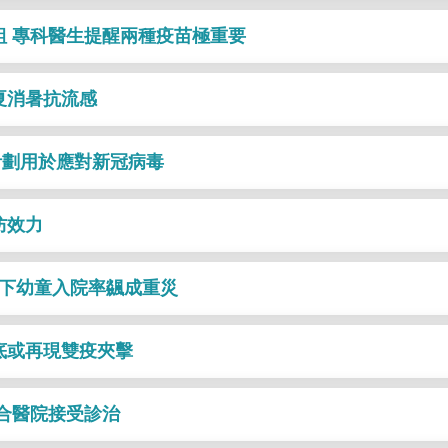
組 專科醫生提醒兩種疫苗極重要
夏消暑抗流感
計劃用於應對新冠病毒
防效力
以下幼童入院率飊成重災
底或再現雙疫夾擊
聯合醫院接受診治