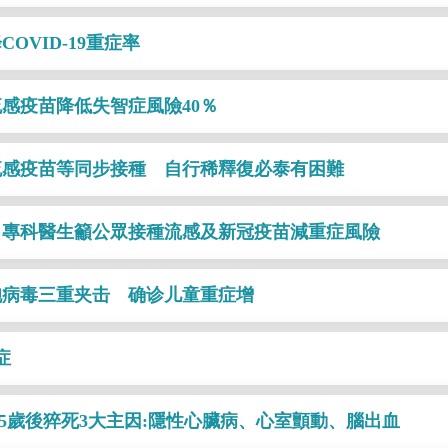
VID-19重症率
感疫苗降低失智症風險40％
流感疫苗等同步接種 自行稀釋復必泰有困難
 專科醫生籲公眾接種流感及新冠疫苗減重症風險
胞病毒三重夹击 确诊儿童重症增
症
5歲後猝死3大主因:隱性心臟病、心室顫動、腦出血