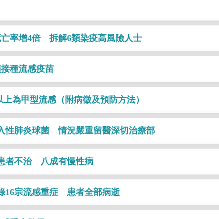
亡率增4倍 拆解6類染疫高風險人士
籲接種流感疫苗
%以上為甲型流感（附病徵及預防方法）
入性肺炎球菌 情況嚴重留醫深切治療部
名患者不治 八成有慢性病
錄16宗流感重症 患者全部病逝