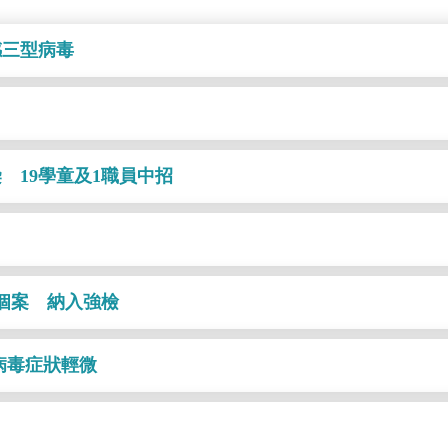
感三型病毒
 19學童及1職員中招
個案 納入強檢
病毒症狀輕微