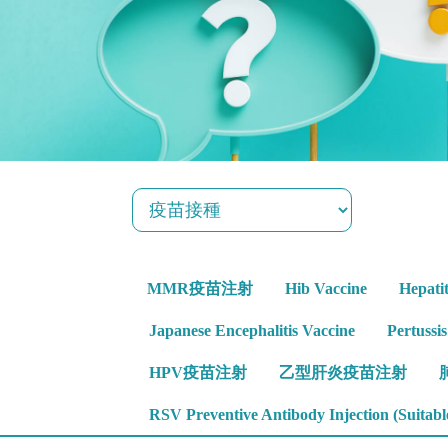
MMR疫苗注射
Hib Vaccine
Hepati
Japanese Encephalitis Vaccine
Pertussi
HPV疫苗注射
乙型肝炎疫苗注射
RSV Preventive Antibody Injection (Suitable