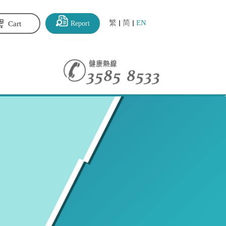
繁
简
EN
Report
Cart