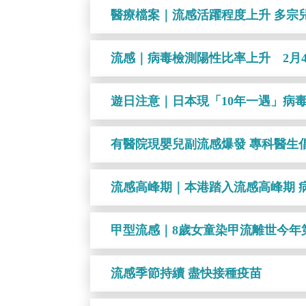
醫療檔案｜流感活躍程度上升 多宗
流感｜病毒檢測陽性比率上升 2月4
遊日注意｜日本現「10年一遇」病
有醫院現嬰兒副流感爆發 專科醫生
流感高峰期｜本港踏入流感高峰期 病
甲型流感｜8歲女童染甲流離世今年
流感季節持續 盡快接種疫苗