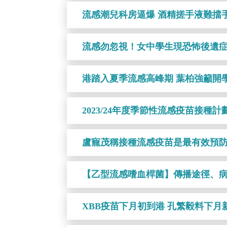
流感潮兒科房逼爆 酒精搓手液難擋
流感勿忽視！女中學生現恐怖後遺症
港踏入夏季流感高峰期 葉柏強籲開
2023/24年度季節性流感疫苗接種
盧寵茂稱接種流感疫苗是最有效預
【乙型流感嗜血桿菌】傳播途徑、病
XBB疫苗下月初到港 孔繁毅料下月