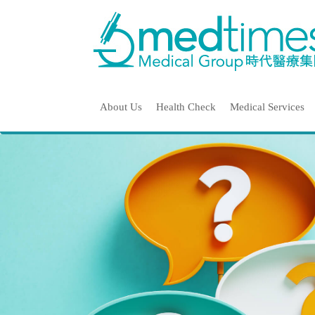
About Us
Health Check
Medical Services