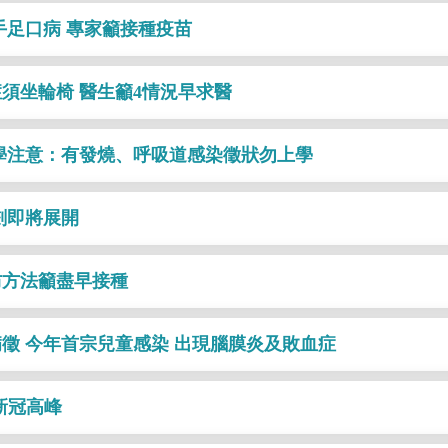
手足口病 專家籲接種疫苗
須坐輪椅 醫生籲4情況早求醫
學注意：有發燒、呼吸道感染徵狀勿上學
計劃即將展開
防方法籲盡早接種
徵 今年首宗兒童感染 出現腦膜炎及敗血症
新冠高峰