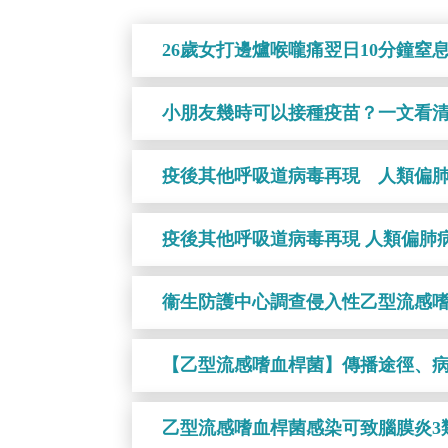
26歲女打邊爐喉嚨痛翌日10分鐘窒
小朋友幾時可以接種疫苗？一文看
疫後其他呼吸道病毒再現 人類偏
疫後其他呼吸道病毒再現 人類偏肺
衞生防護中心調查侵入性乙型流感
【乙型流感嗜血桿菌】傳播途徑、病
乙型流感嗜血桿菌感染可致腦膜炎3