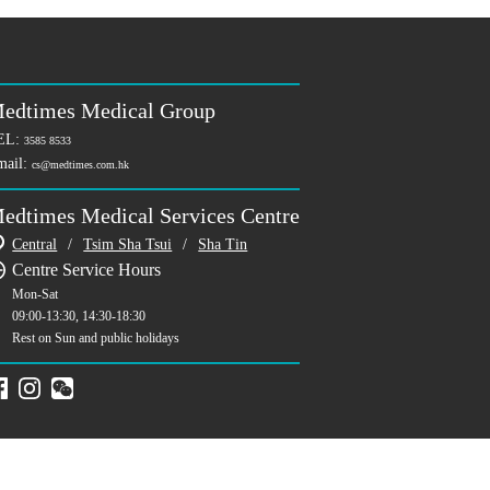
edtimes Medical Group
EL:
3585 8533
mail:
cs@medtimes.com.hk
edtimes Medical Services Centre
Central
/
Tsim Sha Tsui
/
Sha Tin
Centre Service Hours
Mon-Sat
09:00-13:30, 14:30-18:30
Rest on Sun and public holidays