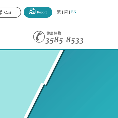
繁
简
EN
Report
Cart