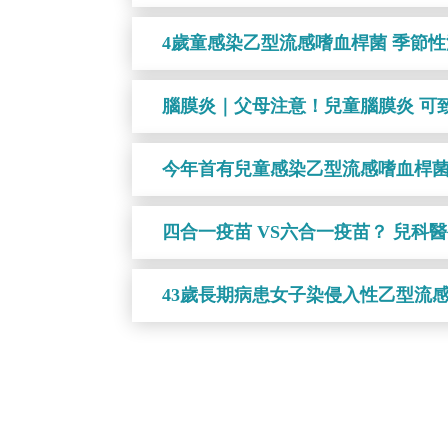
4歲童感染乙型流感嗜血桿菌 季節
腦膜炎｜父母注意！兒童腦膜炎 可
今年首有兒童感染乙型流感嗜血桿菌
四合一疫苗 VS六合一疫苗？ 兒科
43歲長期病患女子染侵入性乙型流