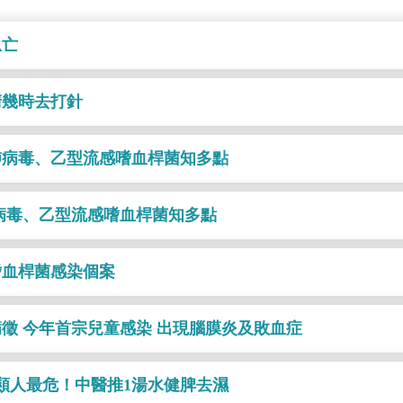
息亡
清幾時去打針
肺病毒、乙型流感嗜血桿菌知多點
病毒、乙型流感嗜血桿菌知多點
嗜血桿菌感染個案
徵 今年首宗兒童感染 出現腦膜炎及敗血症
類人最危！中醫推1湯水健脾去濕