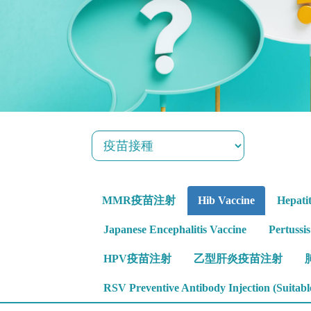
MMR疫苗注射
Hib Vaccine
Hepati
Japanese Encephalitis Vaccine
Pertussi
HPV疫苗注射
乙型肝炎疫苗注射
RSV Preventive Antibody Injection (Suitable