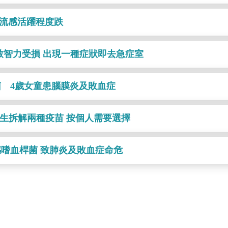
性流感活躍程度跌
致智力受損 出現一種症狀即去急症室
 4歲女童患腦膜炎及敗血症
醫生拆解兩種疫苗 按個人需要選擇
感嗜血桿菌 致肺炎及敗血症命危