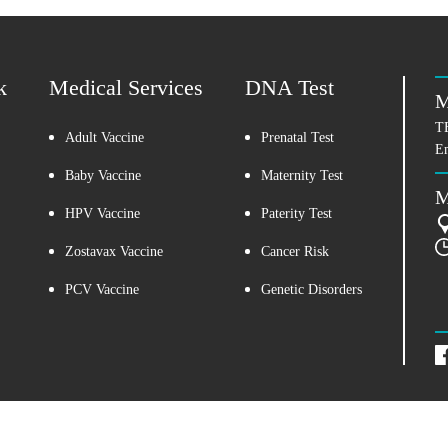
k
Medical Services
DNA Test
M
T
Adult Vaccine
Prenatal Test
E
Baby Vaccine
Maternity Test
M
HPV Vaccine
Paterity Test
Zostavax Vaccine
Cancer Risk
PCV Vaccine
Genetic Disorders