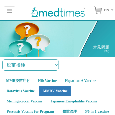
EN
Toggle
navigation
MMR疫苗注射
Hib Vaccine
Hepatitus A Vaccine
Rotavirus Vaccine
MMRV Vaccine
Meningococcal Vaccine
Japanese Encephalitis Vaccine
Pertussis Vaccine for Pregnant
體重管理
5/6 in 1 vaccine