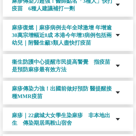
麻疹傳染力超強！醫師點名「3種人」快打
疫苗 6種人建議補打一劑
麻疹復燃｜麻疹病例去年全球激增 年增逾
30萬宗增幅近8成 本港今年增3病例包括兩
幼兒｜附醫生籲3類人盡快打疫苗
衞生防護中心提醒市民提高警覺 指疫苗
是預防麻疹最有效方法
麻疹傳染力強！出國前做好預防 醫提醒接
種MMR疫苗
麻疹｜22歲城大女學生染麻疹 非本地出
生 傳染期居馬鞍山宿舍