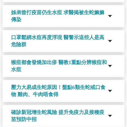
姊弟曾打疫苗仍生水痘 求醫揭被生蛇嫲嫲
傳染
口罩鬆綁水痘再度浮現 醫警示這些人是高
危險群
猴痘都會發燒加出疹 醫教1重點分辨猴痘和
水痘
壓力大易成生蛇原因！盤點6類生蛇戒口食
物 雞肉、牛肉唔食得
確診新冠增生蛇風險 提升免疫力及接種疫
苗預防中招