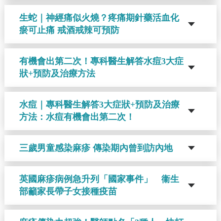
生蛇｜神經痛似火燒？疼痛期針藥活血化
瘀可止痛 戒酒戒辣可預防
有機會出第二次！專科醫生解答水痘3大症
狀+預防及治療方法
水痘｜專科醫生解答3大症狀+預防及治療
方法：水痘有機會出第二次！
三歲男童感染麻疹 傳染期內曾到訪內地
英國麻疹病例急升列「國家事件」 衞生
部籲家長帶子女接種疫苗