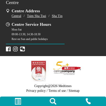
Centre
Centre Address
Central
/
Tsim Sha Tsui
/
Sha Tin
Centre Service Hours
Mon-Sat
09:00-13:30, 14:30-18:30
Rest on Sun and public holidays
Copyright@2026 Medtimes
Privacy policy
/
Terms of use
/
Sitemap