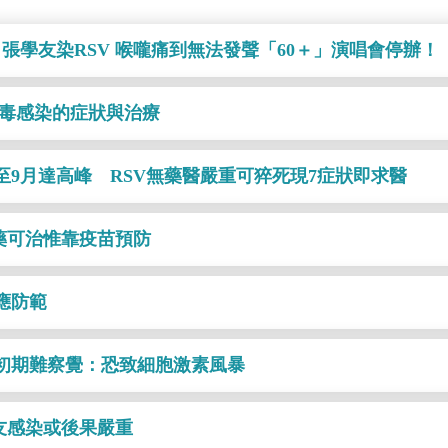
張學友染RSV 喉嚨痛到無法發聲「60＋」演唱會停辦！
病毒感染的症狀與治療
至9月達高峰 RSV無藥醫嚴重可猝死現7症狀即求醫
藥可治惟靠疫苗預防
應防範
警初期難察覺：恐致細胞激素風暴
友感染或後果嚴重