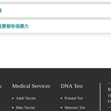
弊
母嬰都有保護力
k
Medical Services
DNA Test
M
T
Adult Vaccine
Prenatal Test
E
Baby Vaccine
Maternity Test