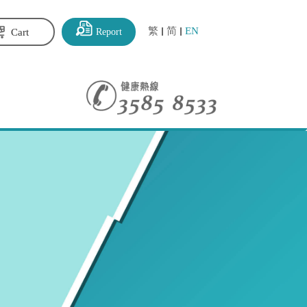
繁
简
EN
Report
Cart