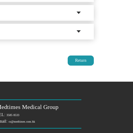
Return
edtimes Medical Group
EL:
3585 8533
mail:
cs@medtimes.com.hk