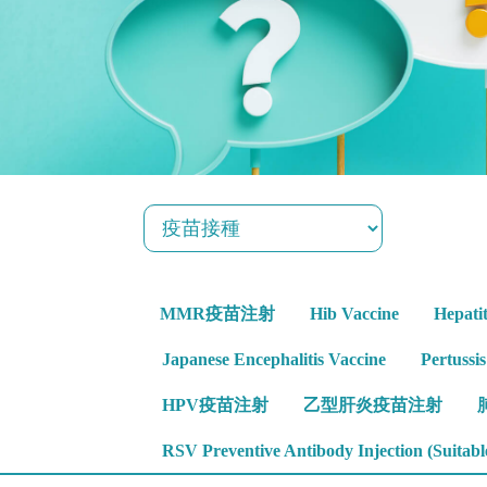
MMR疫苗注射
Hib Vaccine
Hepati
Japanese Encephalitis Vaccine
Pertussi
HPV疫苗注射
乙型肝炎疫苗注射
RSV Preventive Antibody Injection (Suitable