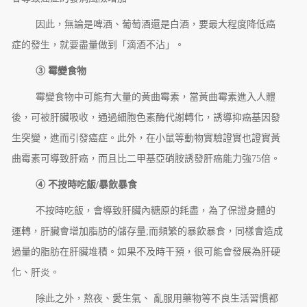
因此，無論是啤酒、葡萄酒還是白酒，要最大程度降低癌
症的發生，就要盡量做到「滴酒不沾」。
③ 霉變食物
霉變食物中可能有大量的黃曲霉素，當黃曲霉素進入人體
後，可被肝臟吸收，通過細胞色素酶代謝轉化，誘導抑癌基因發
生突變，進而引發癌症。此外，在小鼠等動物實驗證實也證實黃
曲霉素可導致肝癌，而且比二甲基亞硝胺誘發肝癌能力強75倍。
④ 不按時吃飯/暴飲暴食
不按時吃飯，會導致肝臟內糖原的耗盡，為了保證身體的
運轉，肝臟會增加脂肪的儲存量;而頻繁的暴飲暴食，同樣會造成
過量的脂肪在肝臟堆積。如果不及時干預，很可能會發展為肝硬
化、肝炎。
除此之外，熬夜、愛生氣、 亂服用藥物等不良生活習慣都