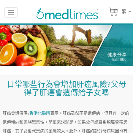
繁
Toggle
navigation
日常哪些行為會增加肝癌風險?父母
得了肝癌會遺傳給子女嗎
肝癌會遺傳嗎?
香港化驗所
表示，肝癌雖然不是遺傳病，但具有一定的
遺傳傾向和家族聚集性。簡單來說就是，如果父母或直系親屬曾罹患
肝癌，其子女後代患病的風險較大。此外，肝癌的部分發病原因也有