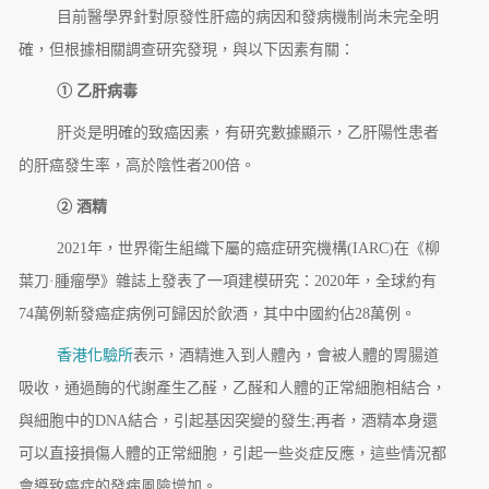
目前醫學界針對原發性肝癌的病因和發病機制尚未完全明
確，但根據相關調查研究發現，與以下因素有關：
① 乙肝病毒
肝炎是明確的致癌因素，有研究數據顯示，乙肝陽性患者
的肝癌發生率，高於陰性者200倍。
② 酒精
2021年，世界衛生組織下屬的癌症研究機構(IARC)在《柳
葉刀·腫瘤學》雜誌上發表了一項建模研究：2020年，全球約有
74萬例新發癌症病例可歸因於飲酒，其中中國約佔28萬例。
香港化驗所
表示，酒精進入到人體內，會被人體的胃腸道
吸收，通過酶的代謝產生乙醛，乙醛和人體的正常細胞相結合，
與細胞中的DNA結合，引起基因突變的發生;再者，酒精本身還
可以直接損傷人體的正常細胞，引起一些炎症反應，這些情況都
會導致癌症的發病風險增加。