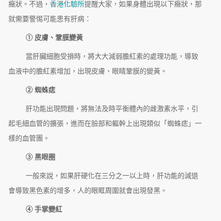
癥狀。不過，
香港化驗所
提醒大家，如果身體出現以下癥狀，那
就需要警惕可能患有肝病：
① 皮膚、鞏膜變黃
當肝臟細胞受損時，將大大減弱膽紅素的處理功能，導致
血液中的膽紅素增加，出現皮膚、眼睛鞏膜的變黃。
② 蜘蛛痣
肝功能出現問題，將無法及時平衡體內的雌激素水平，引
起毛細血管的擴張，進而在臉部和軀幹上出現類似「蜘蛛痣」一
樣的血管團。
③ 黑眼圈
一般來說，如果肝硬化在三分之一以上時，肝功能的減退
會導致黑色素的增多，人的眼眶周圍就會出現發黑。
④ 手掌變紅