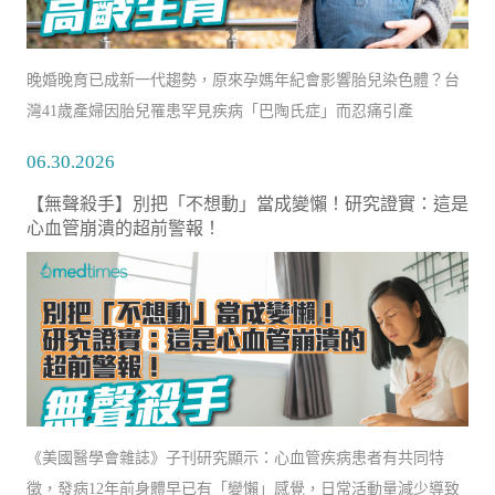
晚婚晚育已成新一代趨勢，原來孕媽年紀會影響胎兒染色體？台
灣41歲產婦因胎兒罹患罕見疾病「巴陶氏症」而忍痛引產
06.30.2026
【無聲殺手】別把「不想動」當成變懶！研究證實：這是
心血管崩潰的超前警報！
《美國醫學會雜誌》子刊研究顯示：心血管疾病患者有共同特
徵，發病12年前身體早已有「變懶」感覺，日常活動量減少導致