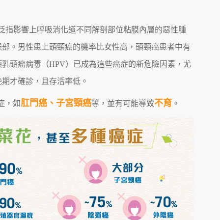
泛指影響上呼吸消化道不同解剖部位粘膜內層的惡性腫
喉部。男性患上頭頸癌的機率比女性高，頭頸癌患者中有
類乳頭瘤病毒（HPV）已成為這些癌症的新危險因素，尤
晚期才確診，且存活率低。
肛門癌、子宮頸癌
不育
症，如
等，並有可能導致
。