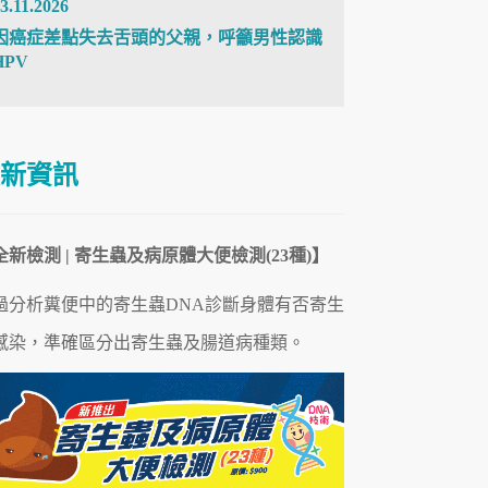
3.11.2026
因癌症差點失去舌頭的父親，呼籲男性認識
HPV
新資訊
全新檢測 | 寄生蟲及病原體大便檢測(23種)】
過分析糞便中的寄生蟲DNA診斷身體有否寄生
感染，準確區分出寄生蟲及腸道病
種類
。