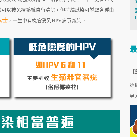
0
般可以被免疫系統自行清除，但持續感染可導致各種由
人士
，一生中有機會受到HPV病毒感染。
最
【
透
蟲