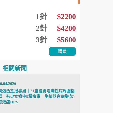
1針
$2200
2針
$4200
3針
$5600
購買
相關新聞
6.04.2026
東張西望播毒男｜21歲渣男隱瞞性病周圍播
毒 有少女慘中9種病毒 生殖器官病變 染
可致癌HPV