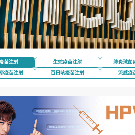
 V疫苗注射
生蛇疫苗注射
肺炎球菌
麻疹疫苗注射
百日咳疫苗注射
流感疫