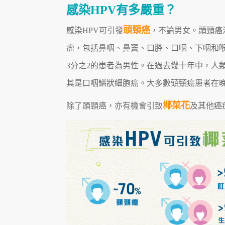
感染HPV有多嚴重？
頭頸癌
感染HPV可引發
，不論男女。頭頸癌
瘤，包括鼻咽、鼻竇、口腔、口咽、下咽和
3分之2的患者為男性。在過去幾十年中，人
其是口咽鱗狀細胞癌。大多數頭頸癌患者在
椰菜花
除了頭頸癌，亦有機會引致
及其他癌