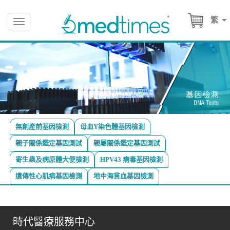
繁
Toggle
navigation
無創產前基因檢測
母血Y染色體基因檢測
親子關係鑑定基因測試
親屬關係鑑定基因測試
寄生蟲及病原體大便檢測
HPV43 病毒基因檢測
遺傳性心肌病基因檢測
地中海貧血基因檢測
時代醫療服務中心