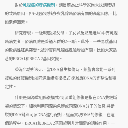
對於
乳腺癌的發病機制
，到目前為止科學家尚未找到確切
的致癌原因，但已經發現諸多與乳腺癌發病有關的高危因素，比
如遺傳因素。
研究發現，一級親屬(如父母、子女以及兄弟姐妹)中有乳腺
癌病史者，發病風險是普通人群的2～3倍。此外，一些易感基因
的致病性胚系突變也被證實與乳腺癌風險增加有關，比如大家熟
悉的BRCA1和BRCA 2基因突變。
香港化驗所表示，當DNA發生損傷時，細胞會啟動一系列
複雜的修復機制(如同源重組修復模式)來維護DNA的完整性和穩
定性。
什麼是同源重組修復模式?同源重組修復是指在DNA雙鏈斷
裂的情況下，細胞利用同源染色體或同源DNA分子的信息,將斷
裂的DNA鏈與同源DNA進行配對，從而實現DNA的修復。在這
個過程中，BRCA1和BRCA 2基因起到非常關鍵的調控作用，一