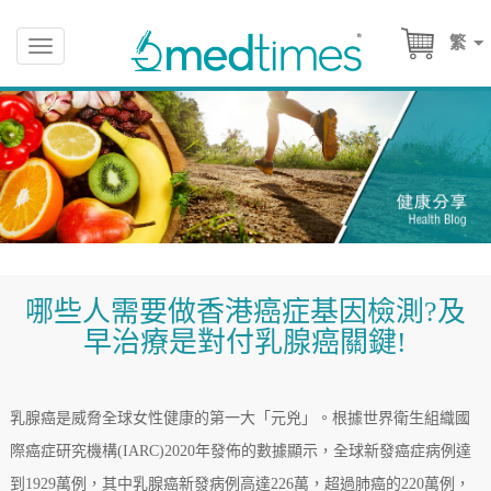
繁
Toggle
navigation
哪些人需要做香港癌症基因檢測?及
早治療是對付乳腺癌關鍵!
乳腺癌是威脅全球女性健康的第一大「元兇」。根據世界衛生組織國
際癌症研究機構(IARC)2020年發佈的數據顯示，全球新發癌症病例達
到1929萬例，其中乳腺癌新發病例高達226萬，超過肺癌的220萬例，