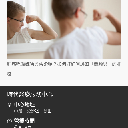
肝癌吃飯碗筷會傳染嗎？如何好好呵護如「悶騷男」的肝
臟
時代醫療服務中心
中心地址
中環
•
尖沙咀
•
沙田
營業時間
星期一至六