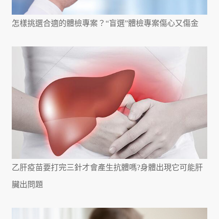
怎樣挑選合適的體檢專案？“盲選”體檢專案傷心又傷金
乙肝疫苗要打完三針才會產生抗體嗎?身體出現它可能肝
臟出問題