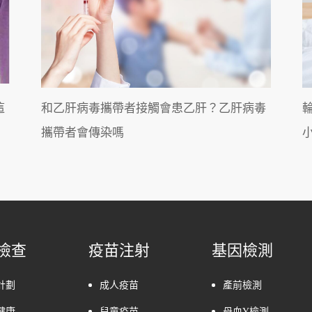
這
和乙肝病毒攜帶者接觸會患乙肝？乙肝病毒
攜帶者會傳染嗎
檢查
疫苗注射
基因檢測
計劃
成人疫苗
產前檢測
健康
兒童疫苗
母血Y檢測