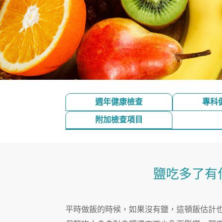
週年健康檢查
專科
附加檢查項目
鹽吃多了有
平時做飯的時候，如果沒有鹽，這頓飯估計