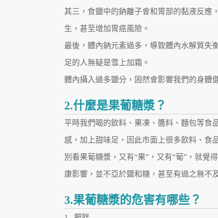
其三，食鹽中的鈉離子會和胃部的黏液反應
生，甚至增加胃癌風險。
最後，體內鈉元素過多，導致體內水解質失
足的人無疑是雪上加霜。
體內攝入過多鹽分，固然會影響我們的身體
2.什麼是果葡糖漿？
平時我們喝的飲料、果凍、醬料、麵包等食
感，加上甜味足，因此市面上很多飲料、食
別看果葡糖漿，又有“果”，又有“葡”，就
康影響，並不亞於鹽和糖，甚至有過之無不
3.果葡糖漿的危害有哪些？
1. 肥胖