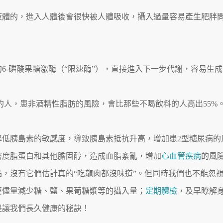
液體的，進入人體後會很快被人體吸收，攝入過量容易產生肥胖
6-磷酸果糖激酶（“限速酶”），直接進入下一步代謝，容易生成
療的人，患非酒精性脂肪的風險，會比那些不喝飲料的人高出55%
降低胰島素的敏感度，導致胰島素抵抗升高，增加患2型糖尿病的
密度脂蛋白和其他膽固醇，造成血脂紊亂，增加
心血管疾病
的風
，沒有它們估計真的“吃龍肉都沒味道”。但同時我們也不能忽
要儘量減少糖、鹽、果葡糖漿等的攝入量；
定期體檢
，及早瞭解
是讓我們長久健康的秘訣！