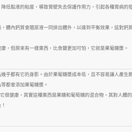
，降低黏液的粘度，導致胃壁失去保護作用力，引起各種胃病的
衡，體內鈣質會隨尿液一同排出體外，以達到平衡效果，這對鈣
健康，但原來有一樣東西，比食鹽更加可怕，它就是果葡糖漿。
品幾乎都有它的身影。由於果葡糖漿成本低，且不容易讓人產生
品等都會添加果葡糖漿。
覺得它很健康，其實這種東西是果糖和葡萄糖的混合物，其對人體
及！