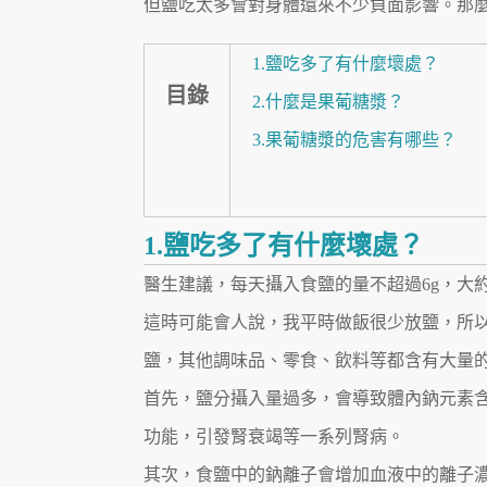
但鹽吃太多會對身體還來不少負面影響。那
1.鹽吃多了有什麼壞處？
目錄
2.什麼是果葡糖漿？
3.果葡糖漿的危害有哪些？
1.鹽吃多了有什麼壞處？
醫生建議，每天攝入食鹽的量不超過6g，大
這時可能會人說，我平時做飯很少放鹽，所
鹽，其他調味品、零食、飲料等都含有大量
首先，鹽分攝入量過多，會導致體內鈉元素
功能，引發腎衰竭等一系列腎病。
其次，食鹽中的鈉離子會增加血液中的離子