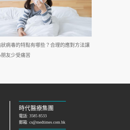
輪狀病毒的特點有哪些？合理的應對方法讓
小朋友少受痛苦
時代醫療集團
電話:
3585 8533
郵箱:
cs@medtimes.com.hk