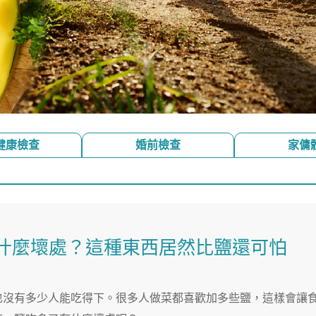
健康檢查
婚前檢查
家傭
什麼壞處？這種東西居然比鹽還可怕
也沒有多少人能吃得下。很多人做菜都喜歡加多些鹽，這樣會讓