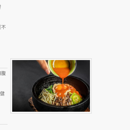
發
質不
飽腹
的健