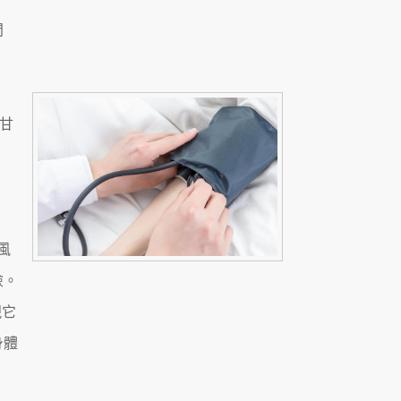
問
甘
。
風
險。
視它
身體