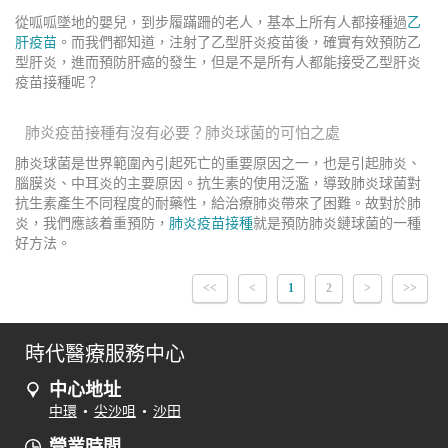
從呱呱墜地的嬰兒，到步履蹣跚的老人，基本上所有人都接種過
乙
肝疫苗
。而我們都知道，注射了乙型肝炎疫苗後，確實有效預防乙
型肝炎，進而預防肝癌的發生，但是不是所有人都能接受乙型肝炎
疫苗接種呢？
肺炎疫苗接種有沒有必要？肺炎球菌的可怕之處
肺炎球菌是世界範圍內引起死亡的重要原因之一，也是引起肺炎、
腦膜炎、中耳炎的主要原因。抗生素的使用泛濫，導致肺炎球菌對
抗生素產生不同程度的耐藥性，給治療肺炎帶來了困難。故對於肺
炎，我們應該着重預防，
肺炎疫苗接種
就是預防肺炎鏈球菌的一種
好方法。
<<
<
1
2
>
>>
時代醫療服務中心
中心地址
中環
•
尖沙咀
•
沙田
營業時間