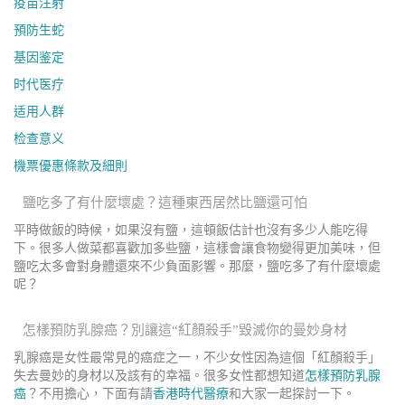
疫苗注射
預防生蛇
基因鉴定
时代医疗
适用人群
检查意义
機票優惠條款及細則
鹽吃多了有什麼壞處？這種東西居然比鹽還可怕
平時做飯的時候，如果沒有鹽，這頓飯估計也沒有多少人能吃得
下。很多人做菜都喜歡加多些鹽，這樣會讓食物變得更加美味，但
鹽吃太多會對身體還來不少負面影響。那麼，鹽吃多了有什麼壞處
呢？
怎樣預防乳腺癌？別讓這“紅顏殺手”毀滅你的曼妙身材
乳腺癌是女性最常見的癌症之一，不少女性因為這個「紅顏殺手」
失去曼妙的身材以及該有的幸福。很多女性都想知道
怎樣預防乳腺
癌
？不用擔心，下面有請
香港時代醫療
和大家一起探討一下。