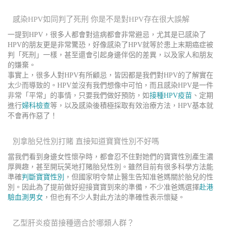
感染HPV如同判了死刑 你是不是對HPV存在很大誤解
一提到HPV，很多人都會對這病都會非常避忌，尤其是已感染了
HPV的朋友更是非常驚恐，好像感染了HPV就等於患上末期癌症被
判「死刑」一樣，甚至還會引起身邊伴侶的差異，以及家人和朋友
的嫌棄。
事實上，很多人對HPV有所顧忌，皆因都是我們對HPV的了解實在
太少而導致的。HPV並沒有我們想像中可怕，而且感染HPV是一件
非常「平常」的事情，只要我們做好預防，如
接種HPV疫苗
、定期
進行
婦科檢查
等，以及感染後積極採取有效治療方法，HPV基本就
不會再作惡了！
別拿胎兒性別打賭 直接知道寶寶性別不好嗎
當我們看到身邊女性懷孕時，都會忍不住對她們的寶寶性別產生濃
厚興趣，甚至開玩笑地打賭胎兒性別。雖然目前有很多科學方法能
準確
判斷寶寶性別
，但國家明令禁止醫生告知准爸媽關於胎兒的性
別。因此為了提前做好迎接寶寶到來的準備，不少准爸媽選擇
赴港
驗血測男女
，但也有不少人對此方法的準確性表示懷疑。
乙型肝炎疫苗接種適合於哪類人群？