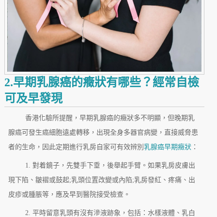
2.早期乳腺癌的癥狀有哪些？經常自檢
可及早發現
香港化驗所提醒，早期乳腺癌的癥狀多不明顯，但晚期乳
腺癌可發生癌細胞遠處轉移，出現全身多器官病變，直接威脅患
者的生命，因此定期進行乳房自家可有效辨別
乳腺癌早期癥狀
：
1. 對着鏡子，先雙手下垂，後舉起手臂。如果乳房皮膚出
現下陷、皺褶或鼓起;乳頭位置改變或內陷;乳房發紅、疼痛、出
皮疹或腫脹等，應及早到醫院接受檢查。
2. 平時留意乳頭有沒有滲液跡象，包括：水樣液體、乳白