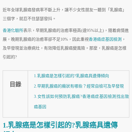
近年全球乳腺癌發病率不斷上升，讓不少女性朋友一聽到「乳腺癌」
三個字，就忍不住瑟瑟發抖。
香港化驗所
表示，早期乳腺癌的治癒率極高(達95%以上)，隨着病情進
展，晚期乳腺癌的治癒率卻不足10%，因此重視
香港癌症基因檢測
，
及早發現並治療病灶，有效降低乳腺癌變風險。那麼，乳腺癌是怎樣
引起的?
1.乳腺癌是怎樣引起的?乳腺癌具遺傳傾向
目錄
2.早期乳腺癌的癥狀有哪些？經常自檢可及早發現
3.女性該如何預防乳腺癌?香港癌症基因檢測找出致
癌基因
1.乳腺癌是怎樣引起的?乳腺癌具遺傳