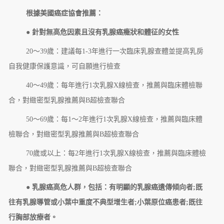
根據美國癌症協會推薦：
● 針對無高危因素且沒有乳腺癌癥狀和體征的女性
20～39歲：建議每1-3年進行一次臨床乳腺查體並提高乳房
自我健康保護意識，可自願進行檢查
40～49歲：每年進行1次乳腺X線檢查，推薦與臨床體檢聯
合，對緻密型乳腺推薦與B超檢查聯合
50～69歲：每1～2年進行1次乳腺X線檢查，推薦與臨床體
檢聯合，對緻密型乳腺推薦與B超檢查聯合
70歲或以上：每2年進行1次乳腺X線檢查，推薦與臨床體檢
聯合，對緻密型乳腺推薦與B超檢查聯合
● 乳腺癌高危人群，包括：有明顯的乳腺癌遺傳傾向者;既
往有乳腺導管或小葉中重度不典型增生者;小葉原位癌患者;既往
行胸部放療者。