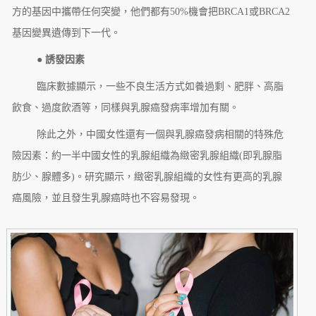
方的基因中攜帶任何突變，他們都有50%機會把BRCA1或BRCA2
基因變異遺傳到下一代。
● 誘發因素
臨床數據顯示，一些不良生活方式如養過剩、肥胖、高脂
飲食、過度飲酒等，同樣與乳腺癌發病率增加有關。
除此之外，中國女性還有一個與乳腺癌發病相關的特殊危
險因素：約一半中國女性的乳腺組織為緻密乳腺組織(即乳腺脂
肪少、腺體多)。研究顯示，緻密乳腺組織的女性有更高的乳腺
癌風險，並且發生乳腺癌時也不容易發現。