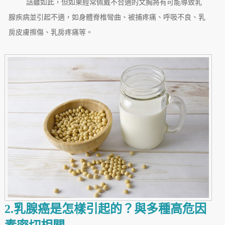
話雖如此，但如果經常佩戴不合適的文胸將有可能導致乳
腺疾病並引起不適，如身體脊椎彎曲、被捕疼痛、呼吸不良、乳
房皮膚擦傷、乳房疼痛等。
2.乳腺癌是怎樣引起的？與多種高危因