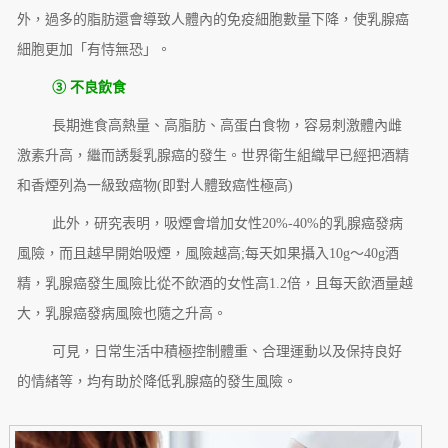
外，過多的脂肪還會導致人體內的免疫細胞數量下降，使乳腺癌
細胞更加「有恃無恐」。
③ 不良飲食
長期進食高熱量、高脂肪、高蛋白食物，容易刺激體內雌
激素升高，繼而誘髮乳腺癌的發生。世界衛生組織早已經把酒精
和香煙列為一級致癌物(即對人體致癌性極高)
此外，研究表明，吸煙會增加女性20%-40%的乳腺癌發病
風險，而且越早開始吸煙，風險越高;每天如果攝入10g～40g酒
精，乳腺癌發生風險比從不飲酒的女性高1.2倍，且每天飲酒量越
大，乳腺癌發病風險也隨之升高。
可見，日常生活中積極控制體重、合理運動以及保持良好
的情緒等，均有助於降低乳腺癌的發生風險。