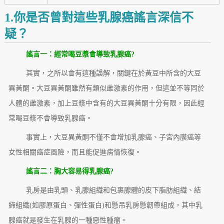
1.你是否曾對這些乳腺癌謠言深信不
疑？
謠言一：經常喝豆漿會導致乳腺癌?
其實，之所以會有這種誤解，關鍵在於黃豆中所含的大豆
異黃酮。大豆異黃酮雖然有類似雌激素的作用，但這並不等同於
人體的雌激素，加上豆漿中含有的大豆異黃酮十分有限，因此經
常喝豆漿不會導致乳腺癌。
事實上，大豆異黃酮不僅不會增加乳腺癌、子宮內膜癌等
女性相關癌症風險，而且能促進病情恢復。
謠言二：胸大容易得乳腺癌?
乳房是由乳頭、乳腺組織和包裹腺體的皮下脂肪組織、結
締組織(如膠原蛋白、彈性蛋白)和懸吊乳房懸韌帶組成，其中乳
腺癌就是發生在乳腺的一種惡性腫瘤。