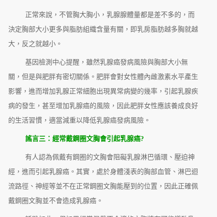
正常來說，不管胸大胸小，乳腺腺體量都是差不多的，而
決定胸部大小更多與脂肪組織含量有關，即乳房脂肪越多胸就越
大，反之就越小。
基因檢測中心提醒，雖然乳腺癌發病風險與胸部大小無
關，但是與肥胖有密切關係。肥胖會對女性體內雌激素水平產生
影響，進而增加乳腺正常細胞出現異常病變的幾率，引起乳腺疾
病的發生，甚至增加乳腺癌的風險，因此肥胖女性應該養成良好
的生活習慣，適當減重以降低乳腺癌發病風險。
謠言三：經常戴鋼圈文胸會引起乳腺癌?
有人認為佩戴有鋼圈的文胸會阻礙乳腺淋巴循環、壓迫神
經，進而引起乳腺癌。其實，處於身體淺表的胸部血管、淋巴迴
流路徑、神經等並不在正常鋼圈文胸能壓到的位置，因此正確佩
戴鋼圈文胸並不會造成乳腺癌。