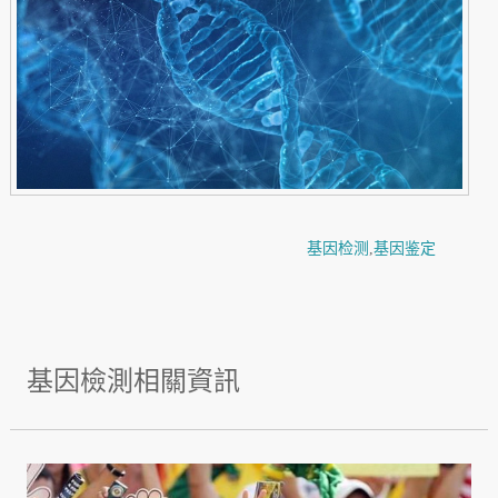
基因检测
,
基因鉴定
基因檢測相關資訊