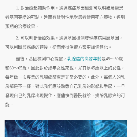
1. 對治療起輔助作用。通過癌症基因檢測可以明確腫瘤患
者基因突變的靶點，進而有針對性地對患者使用靶向藥物，達到
預期的治療效果。
2. 可以判斷治療效果。通過基因檢測發現疾病易感基因，
可以判斷該癌症的預後，從而使得治療方案更加個體化。
最後，基因檢測中心提醒，
乳腺癌的高發年齡
是45～50歲
和60～65歲，因此對於成年女性來說，尤其是45歲以上的女性，
每年做一次專業的乳腺癌篩查是非常必要的。此外，每個人的乳
房都是不一樣，對此我們應該熟悉自己乳房的形態和手感，一旦
發現自己的乳房出現變化，應儘快到醫院就診，排除乳腺癌的可
能。