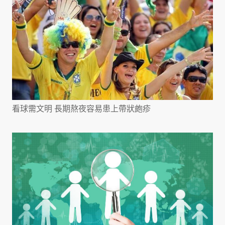
看球需文明 長期熬夜容易患上帶狀皰疹