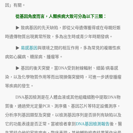
因」有關。
從基因角度而言，人類疾病大致可分為以下三類：
▶ 致病基因的先天缺陷，即從父母遺傳獲得或在母親妊娠
時遺傳物質出現異常所致，多為出生時或青少年時期發病。
▶
易感基因
與環境之間的相互作用，多為常見的複雜性疾
病如心臟病、糖尿病、腫瘤等。
▶ 基因的後天突變，當DNA受到射線輻射、細菌/病毒感
染，以及化學物質作用等而出現損傷突變時，可進一步誘發腫瘤
等疾病的發生。
DNA基因檢測是在人體血液或其他組織細胞中提取DNA物
質後，通過熒光定量PCR、測序儀、基因芯片等特定設備測序，
分析序列基因類型及突變，以檢測基因序列是否排列有缺陷以及
它的功能表達是否正常。當被檢者拿到
DNA基因檢測報告
後，醫
生將結合他的家族病史、臨床表現、其他輔助檢查結果等作出最