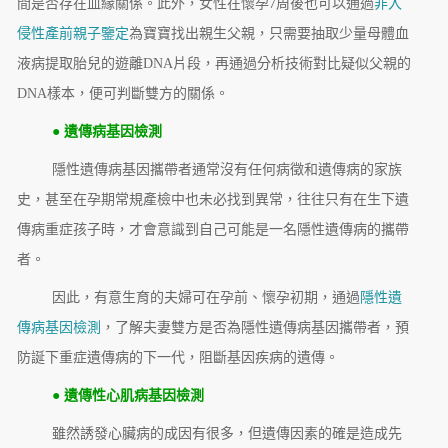
間是否存在血緣關係。此外，女性在懷孕7周後也可以通過
非入
侵性產前親子鑒定
為寶寶找出親生父親，只需要抽取少量母體血
液病提取胎兒的遊離DNA片段，再通過分析技術對比疑似父親的
DNA樣本，便可判斷雙方的關係。
● 遺傳病基因檢測
隱性遺傳病基因攜帶者通常沒有任何病徵和遺傳病的家族
史，甚至在孕期常規產檢中也未必找到異常，往往只有在生下遺
傳病重症孩子時，才會意識到自己可能是一名隱性遺傳病的攜帶
者。
因此，有意生育的夫婦可在孕前、懷孕初期，通過
隱性遺
傳病基因檢測
，了解夫妻雙方是否為隱性遺傳病基因攜帶者，預
防誕下重症遺傳病的下一代，阻斷基因疾病的遺傳。
● 遺傳性心肌病基因檢測
雖然誘發心臟病的成因有很多，但遺傳因素的確是造成先