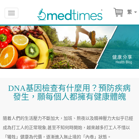
繁
Toggle
navigation
DNA基因檢查有什麼用？預防疾病
發生，願每個人都擁有健康體魄
隨着人們的生活壓力不斷加大，加班、熬夜以及精神壓力大似乎已經
成為打工人的正常現象;甚至不知何時開始，越來越多打工人不惜以
「犧牲」健康為代價，逐漸進入無止境的「內卷」狀態。