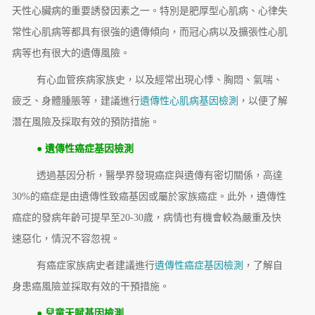
天性心臟病的重要誘發因素之一。特別是肥厚型心肌病、心律失
常性心肌病等都具有很強的遺傳傾向，而冠心病以及擴張性心肌
病等也有很大的遺傳風險。
有心血管疾病家族史，以及經常出現心悸、胸悶、氣喘、
疲乏、身體腫脹等，建議進行
遺傳性心肌病基因檢測
，以便了解
潛在風險及採取有效的預防措施。
● 遺傳性癌症基因檢測
透過基因分析，醫學界發現癌症與遺傳有密切關係，高達
30%的癌症是由遺傳性致癌基因或屬於家族癌症。此外，遺傳性
癌症的發病年齡可提早至20-30歲，病情也有機會較為嚴重及快
速惡化，情況不容忽視。
有癌症家族病史者建議進行
遺傳性癌症基因檢測
，了解自
身患癌風險並採取有效的干預措施。
● 兒童天賦基因檢測