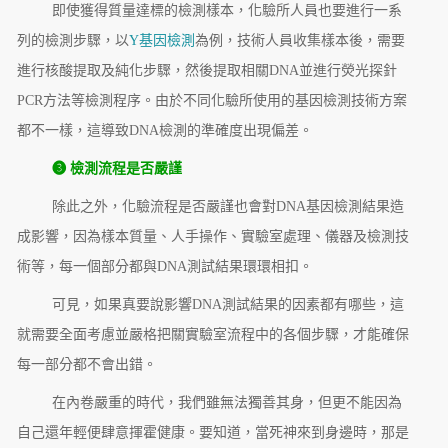
即使獲得質量達標的檢測樣本，化驗所人員也要進行一系
列的檢測步驟，以
Y基因檢測
為例，技術人員收集樣本後，需要
進行核酸提取及純化步驟，然後提取相關DNA並進行熒光探針
PCR方法等檢測程序。由於不同化驗所使用的基因檢測技術方案
都不一樣，這導致DNA檢測的準確度出現偏差。
❸ 檢測流程是否嚴謹
除此之外，化驗流程是否嚴謹也會對DNA基因檢測結果造
成影響，因為樣本質量、人手操作、實驗室處理、儀器及檢測技
術等，每一個部分都與DNA測試結果環環相扣。
可見，如果真要說影響DNA測試結果的因素都有哪些，這
就需要全面考慮並嚴格把關實驗室流程中的各個步驟，才能確保
每一部分都不會出錯。
在內卷嚴重的時代，我們雖無法獨善其身，但更不能因為
自己還年輕便肆意揮霍健康。要知道，當死神來到身邊時，那是