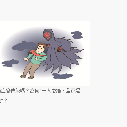
癌症會傳染嗎？為何“一人患癌，全家遭
”？