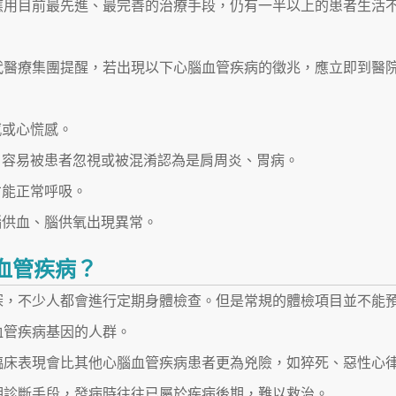
應用目前最先進、最完善的治療手段，仍有一半以上的患者生活
代醫療集團提醒，若出現以下心腦血管疾病的徵兆，應立即到醫
感或心慌感。
，容易被患者忽視或被混淆認為是肩周炎、胃病。
才能正常呼吸。
腦供血、腦供氧出現異常。
血管疾病？
深，不少人都會進行定期身體檢查。但是常規的體檢項目並不能
血管疾病基因的人群。
臨床表現會比其他心腦血管疾病患者更為兇險，如猝死、惡性心
期診斷手段，發病時往往已屬於疾病後期，難以救治。