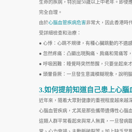
生命的疾病，特別是50歲以上中老年。即使
完全自理。
由於
心腦血管疾病危害
非常大，因此香港時
受詳細檢查和治療：
● 心悸：心跳不規律，有種心臟跳動的不適
● 忽然疼痛：凸顯出現胸痛、肩痛和胃痛等
● 呼吸困難：睡覺時突然憋醒，只要坐起來
● 頭暈昏厥：一旦發生意識模糊現象，說明
3.如何提前知道自己患上心腦
近年來，隨着大眾對健康的重視程度越來越
心腦血管疾病，尤其是那些攜帶遺傳性心腦
這類人群平常看起來與常人無異，一旦發病
常、心力衰竭、主動脈破裂等。加上缺乏早