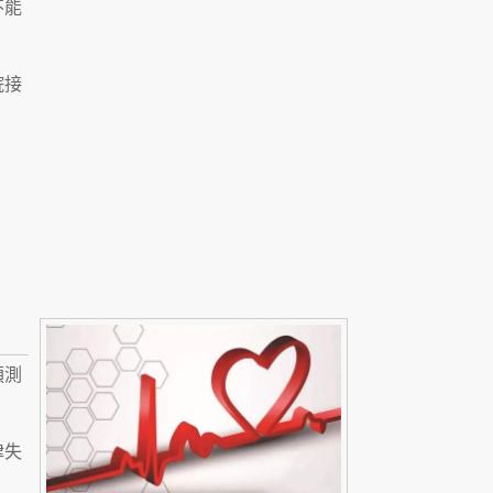
不能
院接
預測
律失