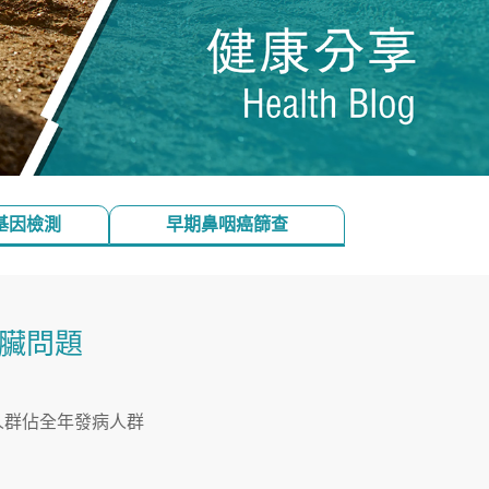
基因檢測
早期鼻咽癌篩查
臟問題
人群佔全年發病人群