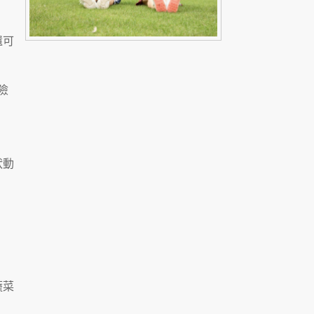
還可
險
狀動
蔬菜
。