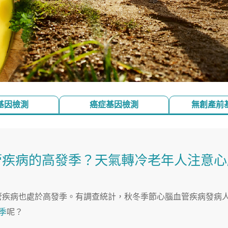
基因檢測
癌症基因檢測
無創產前
管疾病的高發季？天氣轉冷老年人注意心
管疾病也處於高發季。有調查統計，秋冬季節心腦血管疾病發病
季
呢？