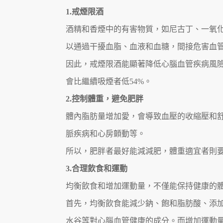
1.戒煙限酒
酒精和香煙中的有害物質，如尼古丁、一氧
以通過干擾血脂、血液和血糖，間接危害血
因此，戒煙限酒能顯著降低心腦血管疾病風
會比繼續吸煙者低54%。
2.控制體重，避免肥胖
體內脂肪量增加愛，會導致血壓的收縮壓和
脈疾病和心房顫動等。
所以，肥胖者最好能減減肥，體重適宜者則
3.合理飲食和運動
均衡飲食和增加運動量，不僅能保持健康的
首先，均衡飲食能減少鈉、飽和脂肪酸、添
水谷等對心腦血管健康的成分。而增加運動