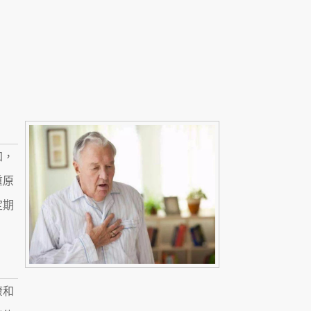
加，
重原
定期
康和