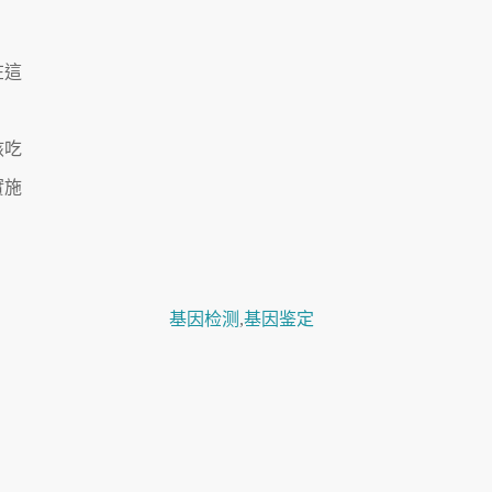
在這
該吃
實施
基因检测
,
基因鉴定