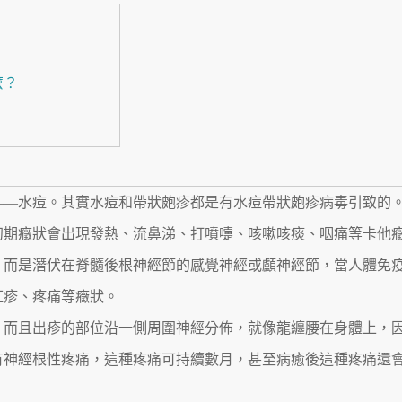
麼？
——水痘。其實水痘和帶狀皰疹都是有水痘帶狀皰疹病毒引致的
初期癥狀會出現發熱、流鼻涕、打噴嚏、咳嗽咳痰、咽痛等卡他
，而是潛伏在脊髓後根神經節的感覺神經或顱神經節，當人體免
紅疹、疼痛等癥狀。
，而且出疹的部位沿一側周圍神經分佈，就像龍纏腰在身體上，
有神經根性疼痛，這種疼痛可持續數月，甚至病癒後這種疼痛還