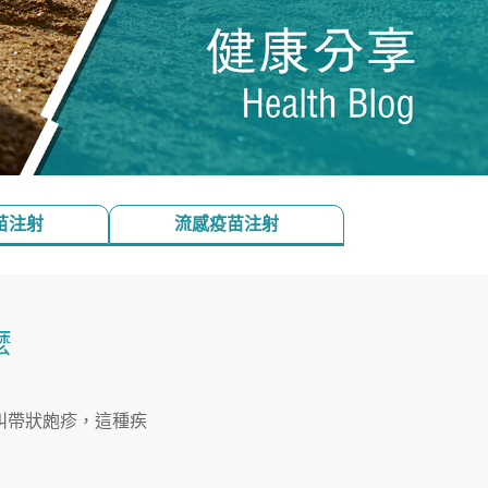
苗注射
流感疫苗注射
麼
叫帶狀皰疹，這種疾