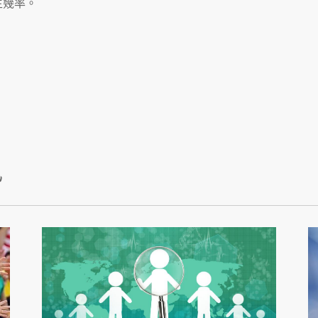
生幾率。
訊