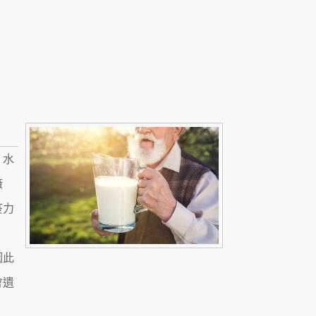
。水
癥
疫力
因此
會遺