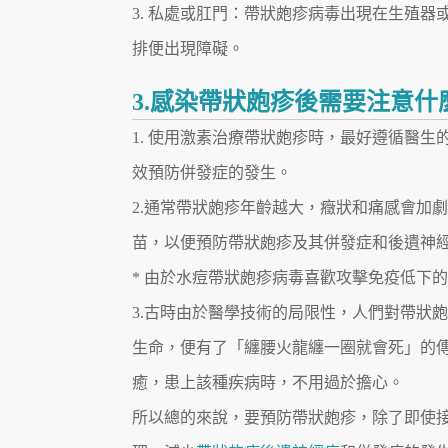
3. 私處或肛門：帶狀皰疹病毒出現在生殖
排便出現障礙。
3.感染帶狀皰疹後需要注意什
1. 使用激素治療帶狀皰疹時，最好遵循醫
效預防併發症的發生。
2.通常帶狀皰疹年齡越大，癥狀和痛感會加劇
苗，以便預防帶狀皰疹及其併發症和後遺神
* 由於水痘帶狀皰疹病毒喜歡攻擊免疫低下
3.古時由於醫學技術的局限性，人們對帶狀
生命，便有了「纏腰火龍纏一圈就會死」的
癒，患上該種疾病時，不用過於擔心。
所以總的來說，要預防帶狀皰疹，除了即使