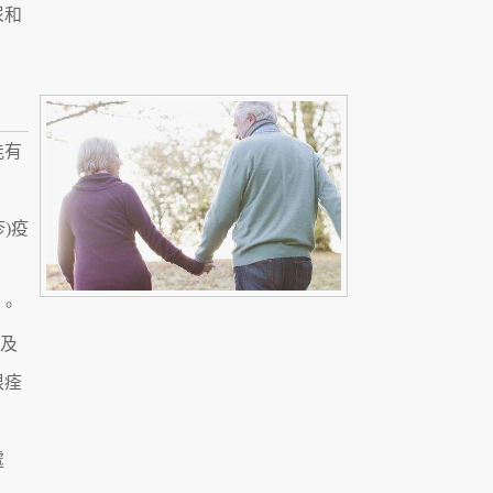
尿和
能有
)疫
力。
危及
根痊
處