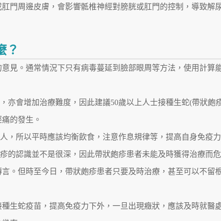
器或肛門周邊皮膚，會影響骶椎神經對膀胱或肛門的控制，導致解
麼？
生的意見。通常情況下只有病毒蔓延到臉部眼周等方法，使用計算
，亦會增加治療難度，因此建議50歲以上人士接種生蛇(帶狀皰疹
經痛的發生。
的人，所以平時應該均衡飲食，注意作息規律等，提高自身免疫
皰疹的認識並不是很深，因此帶狀皰疹患者未能及時獲得治療而
傳言。但時至今日，帶狀皰疹患者只要及時治療，甚至可以不留
接種生蛇疫苗
，提高免疫力下外，一旦出現癥狀，應該及時就醫