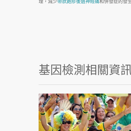
理，減少
帶狀皰疹後遺神經痛
和併發症的發
基因檢測相關資