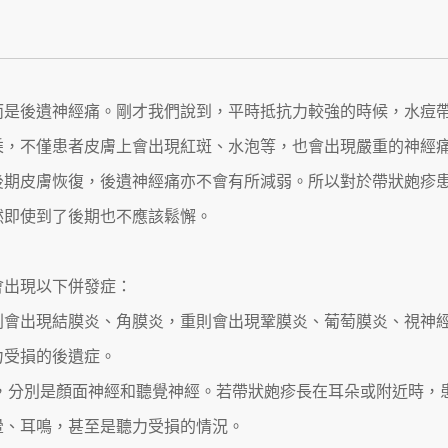
而是後遺神經痛。剛才我們說到，平時抵抗力較強的時候，水痘
乘，不僅患者皮膚上會出現紅斑、水泡等，也會出現嚴重的神經
後期皮膚恢復，後遺神經痛亦不會有所減弱。所以對於帶狀皰疹
然即使到了後期也不應該鬆懈。
會出現以下併發症：
輕則會出現結膜炎、角膜炎，重則會出現鞏膜炎、葡萄膜炎、視神
力受損的後遺症。
神經，分別是顏面神經和聽覺神經。若帶狀皰疹長在耳朵或附近時，
暈、耳鳴，甚至是聽力受損的情況。