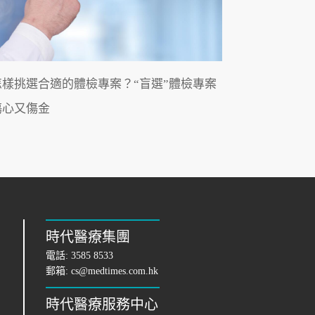
怎樣挑選合適的體檢專案？“盲選”體檢專案
傷心又傷金
時代醫療集團
電話:
3585 8533
郵箱:
cs@medtimes.com.hk
時代醫療服務中心