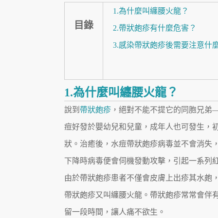
1.為什麼叫纏腰火龍？
目錄
2.帶狀皰疹有什麼危害？
3.感染帶狀皰疹後需要注意什
1.為什麼叫纏腰火龍？
說到
帶狀皰疹
，絕對不能不提它的同胞兄弟
痘好發於嬰幼兒和兒童，成年人也可發生，
狀。治癒後，水痘帶狀皰疹病毒並不會消失
下降時病毒便會伺機發動攻擊，引起一系列
由於帶狀皰疹患者不僅會皮膚上出疹其水皰
帶狀皰疹又叫纏腰火龍。帶狀皰疹常常會伴
留一段時間，讓人痛不欲生。