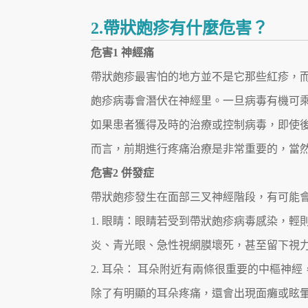
2.帶狀皰疹有什麼危害？
危害1 神經痛
帶狀皰疹最害怕的地方並不是它那些紅疹，
皰疹病毒會潛伏在神經里。一旦病毒有機可
如果患者獲得及時的治療或控制病毒，即使
而言，前期進行疼痛治療是非常重要的，當
危害2 併發症
帶狀皰疹發生在面部三叉神經階段，有可能
1. 眼睛：眼睛若受到帶狀皰疹病毒感染，
炎、青光眼、急性視網膜壞死，甚至留下視
2. 耳朵： 耳朵附近有兩條很重要的中樞
除了有明顯的耳朵疼痛，還會出現面癱或眩