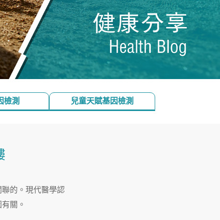
因檢測
兒童天賦基因檢測
縷
關聯的。現代醫學認
因有關。