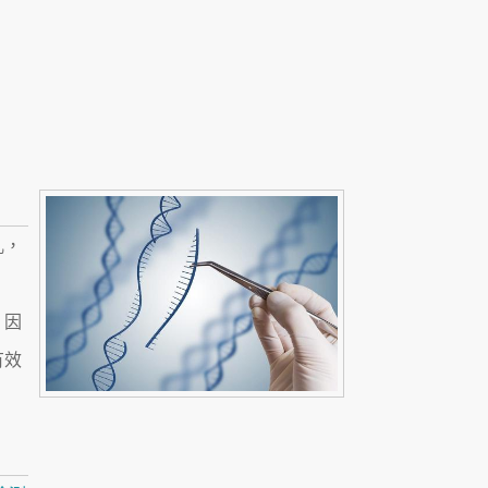
亂，
。因
有效