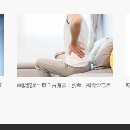
案
纏腰龍是什麼？古有雲：腰纏一圈壽命已盡