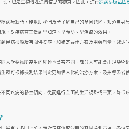
片段，也是生物傳遞遺傳信息的物質。因此，進行
疾病易感基因
現疾病癥狀時，能幫助我們及時了解自己的基因缺陷，知道自身
措施，對疾病真正做到早知道、早預防、早治療的效果。
找到患病根源及有關併發症，和確定最佳方案及用藥劑量，減少
不同人對藥物所產生的反映也會有不同，部分人可能會出現藥物
醫生還可根據檢測結果制定更加個人化的治療方案，及指導患者
在不同疾病的發生傾向，從而進行全面的生活調整或干預，降低
？
少則幾百，多則上萬。面對這樣魚龍混雜的基因檢測市場，各位