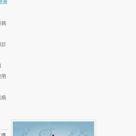
檢測
患病
誤診
過
使用
疾病
又應