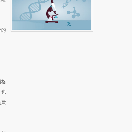
行的
價格
；也
輸費