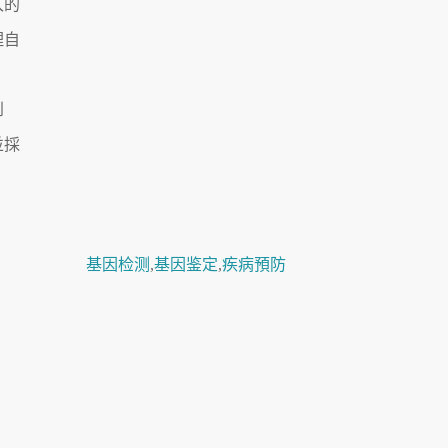
入的
理自
到
並採
基因检测
,
基因鉴定
,
疾病預防