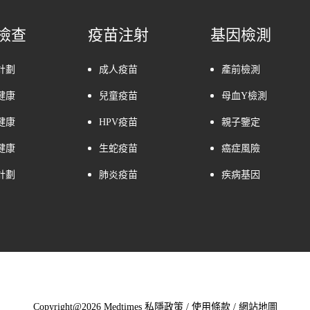
檢查
疫苗注射
基因檢測
計劃
成人疫苗
產前檢測
健康
兒童疫苗
母血Y檢測
健康
HPV疫苗
親子鑒定
健康
生蛇疫苗
癌症風險
計劃
肺炎疫苗
疾病基因
Copyright@2026 Medtimes
私隱政策
/
使用條款
/
網站地圖