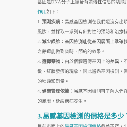
基因是DNA分子上攜帶有遺傳性信息的功能
作用
如下：
1.
預測疾病
：易感基因檢測在我們還沒有出
風險，並採取一系列有針對性的預防和治療
2.
減少誤診
：基因檢測能從基因層面上準確
之餘還能做到省時、節約的效果。
3.
選擇藥物
：由於個體遺傳基因上的差異，
敏、紅腫發疹的現象。因此通過基因檢測，
的種類和劑量。
4.
健康管理依據
：易感基因檢測可了解人們
的風險，延緩疾病發生。
3.易感基因檢測的價格是多少
目前市面上的
易感基因檢測價格
參差不齊，