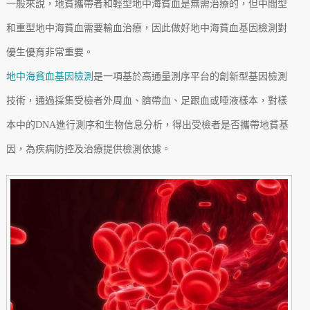
一般來說，地貧攜帶者和輕型地中海貧血是無需治療的，但中間型
和重型地中海貧血需要輸血治療，因此做好地中海貧血基因檢測對
優生優育非常重要。
地中海貧血基因檢測
是一項基於高通量測序平台的創新型基因檢測
技術，通過採集受檢者外周血、臍帶血、足跟血或唾液樣本，對樣
本中的DNA進行測序和生物信息分析，得出受檢者是否攜帶地貧基
因，為疾病防控及治療提供檢測依據。