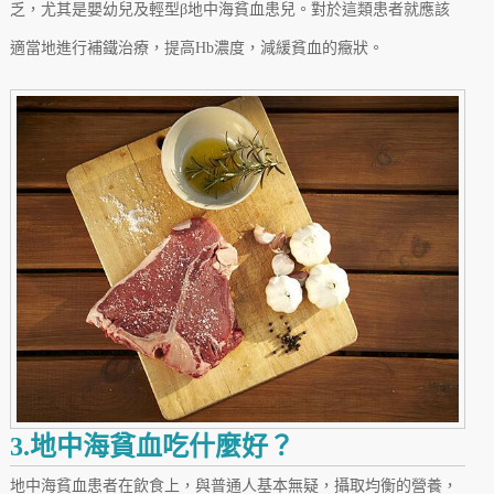
乏，尤其是嬰幼兒及輕型β地中海貧血患兒。對於這類患者就應該
適當地進行補鐵治療，提高Hb濃度，減緩貧血的癥狀。
3.地中海貧血吃什麼好？
地中海貧血患者在飲食上，與普通人基本無疑，攝取均衡的營養，