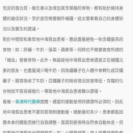
充足的蛋白質、維生素以及增加富含葉酸的食物，都有助於維持身
體的最佳狀況。至於是否需要額外補鐵，這主要看看自己的身體狀
況以及醫生的建議。
對於中間型和重型地中海貧血患者，應該盡量避免一些含鐵量高的
食物，如：肝臟、牛扒、菠菜、蘋果等，同時也不需要進食所謂的
「補血」營養食物。此外，無論是地中海貧血患者還是正在補鐵元
素的朋友，也盡量減少喝牛奶，因為鐵離子在人體中會轉化成亞鐵
離子，腸胃吸收了牛奶，亞鐵離子的吸收情況就會降低，含鐵的化
合物就不容易被融化，導致地中海貧血患者難以康復。
最後，
香港時代醫療
提醒，適當的運動是保持健康所必須的，因此
地中海貧血患者不要刻意限制運動量。運動量的多少，患者都能因
應本身的體能而進行自我調整，當感到疲倦時自然會自動休息。但
如果地中海貧血出現併發症，如：心臟衰竭等，病人就應該避免劇