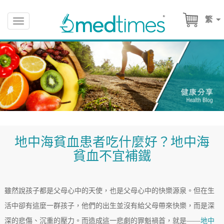
繁
Toggle
navigation
地中海貧血患者吃什麼好？地中海
貧血不宜補鐵
雖然說孩子都是父母心中的天使，也是父母心中的快樂源泉。但在生
活中卻有這麼一群孩子，他們的出生並沒有給父母帶來快樂，而是深
深的悲傷、沉重的壓力。而造成這一悲劇的罪魁禍首，就是——
地中