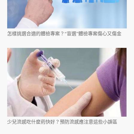
怎樣挑選合適的體檢專案？“盲選”體檢專案傷心又傷金
少兒流感吃什麼葯快好？預防流感應注意這些小誤區