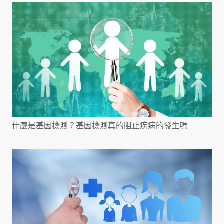
什麼是基因檢測？基因檢測真的阻止疾病的發生嗎