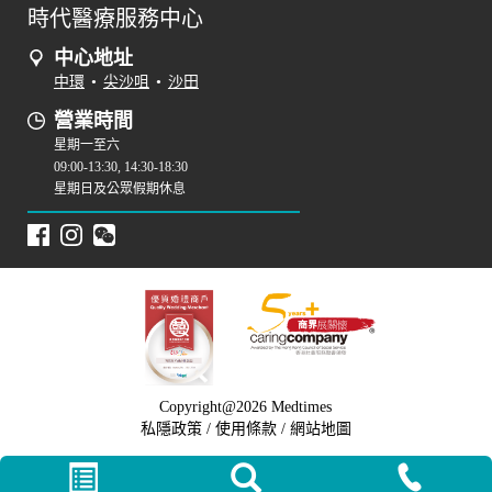
時代醫療服務中心
中心地址
中環
•
尖沙咀
•
沙田
營業時間
星期一至六
09:00-13:30, 14:30-18:30
星期日及公眾假期休息
Copyright@2026 Medtimes
私隱政策
/
使用條款
/
網站地圖