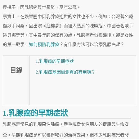
櫻桃子，因乳腺癌與世長辭，享年53歲。
事實上，在娛樂圈中因乳腺癌逝世的女性也不少，例如：台灣著名療
傷歌手阿桑、因出演《紅樓夢》而被人熟悉的陳曉旭、中國著名歌手
姚貝娜等等，其中最年輕的僅有30歲。乳腺癌看似很遙遠，卻是女性
的第一殺手，
如何預防乳腺癌
？有什麼方法可以治療乳腺癌呢？
1.乳腺癌的早期症狀
目錄
2.乳腺癌基因檢測真的有用嗎？
1.乳腺癌的早期症狀
乳腺癌是常見的乳腺惡性腫瘤，嚴重威脅女性朋友的健康與生命安
全。早期乳腺癌是可以獲得較好的治療效果，但不少乳腺癌患者發