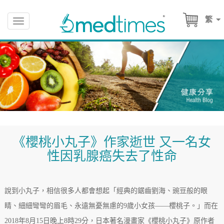
繁
Toggle
navigation
《櫻桃小丸子》作家逝世 又一名女
性因乳腺癌失去了性命
說到小丸子，相信很多人都會想起「經典的鋸齒劉海、豌豆般的眼
睛、細細彎彎的眉毛、永遠無憂無慮的9歲小女孩——櫻桃子。」而在
2018年8月15日晚上8時29分，日本著名漫畫家《櫻桃小丸子》原作者