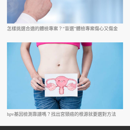
怎樣挑選合適的體檢專案？“盲選”體檢專案傷心又傷金
hpv基因檢測靠譜嗎？找出宮頸癌的根源就要選對方法