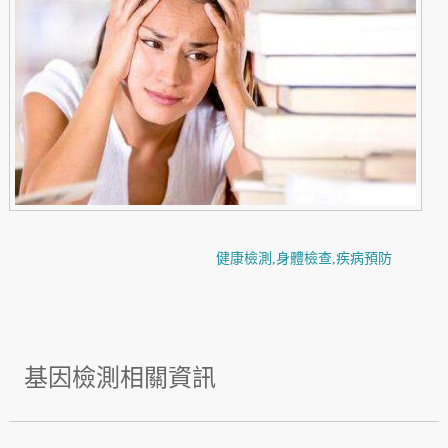
健康檢測
,
身體檢查
,
疾病預防
基因檢測相關資訊