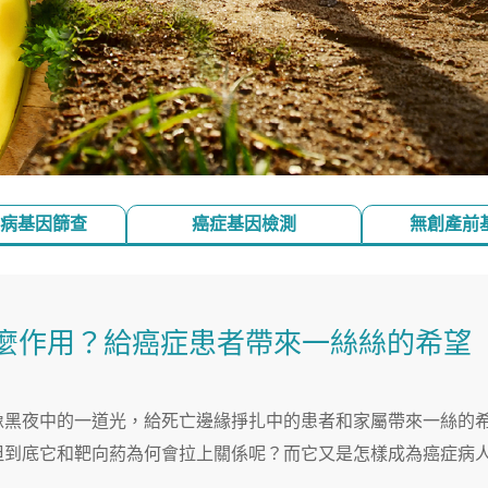
病基因篩查
癌症基因檢測
無創產前
麼作用？給癌症患者帶來一絲絲的希望
像黑夜中的一道光，給死亡邊緣掙扎中的患者和家屬帶來一絲的
但到底它和靶向葯為何會拉上關係呢？而它又是怎樣成為癌症病