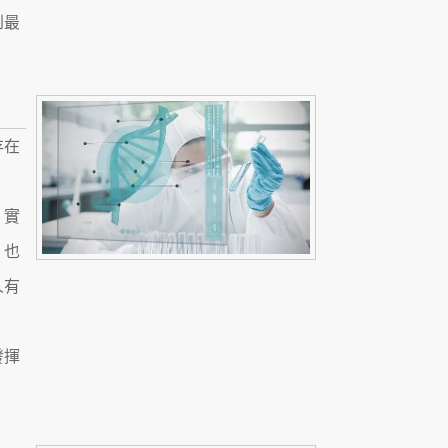
到最
存在
。實
；也
人有
發揮