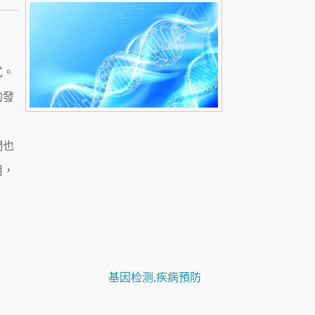
式。
的發
們也
用，
基因检测
,
疾病預防