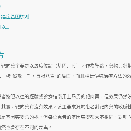
方
：癌症基因檢測
...
方
，靶向藥主要是以致癌位點（基因片段），作為靶點，藥物只針
一樣“殺敵一千，自損八百”的局面，而且相比傳統治療方法的
患者按照以往的經驗或診療指南用上昂貴的靶向藥，但效果仍然
。其實，靶向藥有沒有效果，這主要來源於患者對靶向藥的敏感
都是基因突變惹的禍，但每位患者的基因突變都大不相同，對靶
自然也會存在不同的差異。