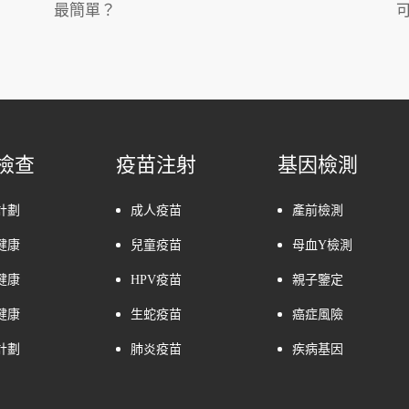
最簡單？
檢查
疫苗注射
基因檢測
計劃
成人疫苗
產前檢測
健康
兒童疫苗
母血Y檢測
健康
HPV疫苗
親子鑒定
健康
生蛇疫苗
癌症風險
計劃
肺炎疫苗
疾病基因