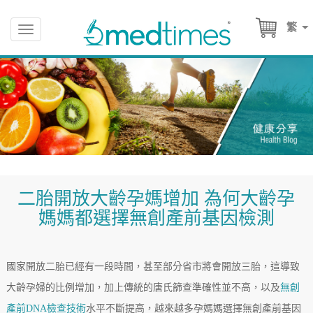
繁
Toggle
navigation
二胎開放大齡孕媽增加 為何大齡孕
媽媽都選擇無創產前基因檢測
國家開放二胎已經有一段時間，甚至部分省市將會開放三胎，這導致
大齡孕婦的比例增加，加上傳統的唐氏篩查準確性並不高，以及
無創
產前DNA檢查技術
水平不斷提高，越來越多孕媽媽選擇無創產前基因