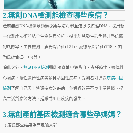
2.無創DNA檢測能檢查哪些疾病？
產前無創DNA檢測是通過採集孕婦母體血液提取遊離DNA，採用新
一代測序技術並結合生物信息分析，得出胎兒發生染色體非整倍體
的風險率，主要檢測：唐氏綜合征(T21)、愛德華綜合征(T18)、帕
陶氏綜合征(T13)等。
除此之外，
無創DNA檢測
還能篩查地中海貧血、多種癌症、遺傳性
心臟病、隱性遺傳性病等多種基因性疾病，受測者可通過
疾病基因
檢測
了解自己患上這類疾病的疾病，並通過改善不良生活習慣、提
高生活質素等方法，延緩或阻止疾病的發生。
3.無創產前基因檢測適合哪些孕媽媽？
1) 唐氏篩查結果為高風險人群;