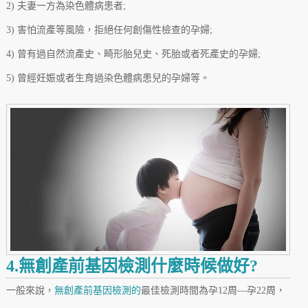
2) 夫妻一方為染色體病患者;
3) 害怕流產等風險，拒絕任何創傷性檢查的孕婦;
4) 曾有過自然流產史、畸形胎兒史、死胎或者死產史的孕婦;
5) 曾經妊娠或者生育過染色體病患兒的孕婦等。
4.無創產前基因檢測什麼時候做好?
一般來說，
無創產前基因檢測的
最佳檢測時間為孕12周—孕22周，