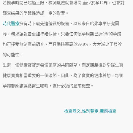
若懷孕時間已超過上限，檢測風險就會增高;而少於孕12周，也會對
篩查結果的準確性造成一定的影響。
時代醫療
擁有時下最先進優質的設備，以及來自哈弗專業研究團
隊，務求讓報告更加準確快捷，只要任何懷孕周期已達9周的孕婦
均可接受無創產前篩查，而且準確率高於99.9%，大大減少了誤診
的可能性。
生育一個健康寶寶是每個家庭的共同願望，而定期產檢對孕婦生育
健康寶寶相當重要的一個環節。因此，為了寶寶的健康着想，每個
孕婦都應該遵循醫生囑咐，進行必須的產前檢查。
检查意义
,
性別鑒定
,
產前檢查