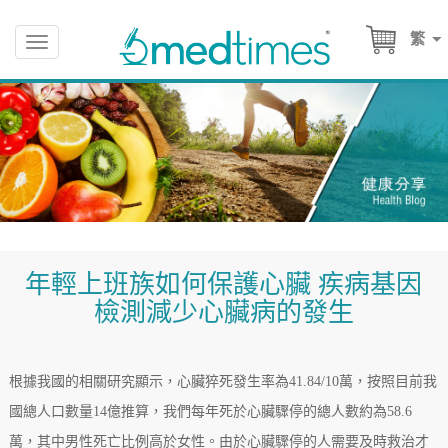
繁
Toggle
navigation
年輕上班族如何保護心臟 疾病基因
檢測減少心臟病的發生
根據我國的相關研究顯示，心臟猝死發生率為41.84/10萬，按照目前我
國總人口數量14億推算，我們每年死於心臟驟停的總人數約為58.6
萬，其中男性死亡比例高於女性。由於心臟驟停的人需要及時救治才