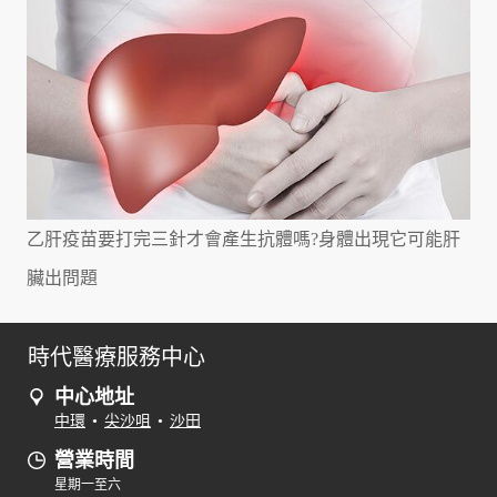
乙肝疫苗要打完三針才會產生抗體嗎?身體出現它可能肝
臟出問題
時代醫療服務中心
中心地址
中環
•
尖沙咀
•
沙田
營業時間
星期一至六