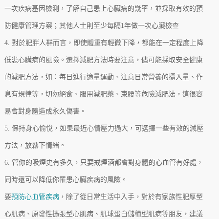
一次疾病基因檢測，了解自己患上心臟病的幾率，並採取有效的預
防健康管理方案；其他人士則至少每隔1年做一次心臟檢查
4. 對於肥胖人群而言，即使體重有輕微下降，都能在一定程度上降
低患心臟病的風險。選擇減肥方法時要注意，儘可能採取安全健康
的減肥方法，如：每日進行適量運動、注意日常營養的攝入量、作
息有規律等，切勿絕食、服用減肥藥、束腰等危險減肥法，這很容
易會對身體造成永久傷害。
5. 保持身心愉悅，如果最近心情壓力過大，可選擇一些有效的減壓
方法，放鬆下情緒。
6. 管你的吸煙史有多久，只要戒煙酒都會對身體的心血管有好處，
同時還可以降低你罹患心臟疾病的風險。
要
預防心血管疾病
，除了從日常生活中入手，對於有家族性肥厚型
心肌病、原發性擴張型心肌病、肌球蛋白儲積型肌病等朋友，建議