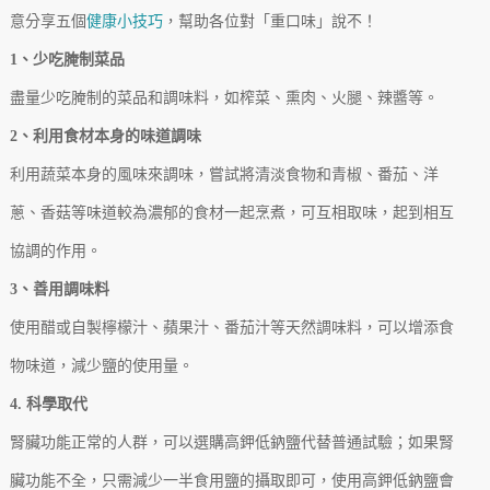
意分享五個
健康小技巧
，幫助各位對「重口味」說不！
1、少吃腌制菜品
盡量少吃腌制的菜品和調味料，如榨菜、熏肉、火腿、辣醬等。
2、利用食材本身的味道調味
利用蔬菜本身的風味來調味，嘗試將清淡食物和青椒、番茄、洋
蔥、香菇等味道較為濃郁的食材一起烹煮，可互相取味，起到相互
協調的作用。
3、善用調味料
使用醋或自製檸檬汁、蘋果汁、番茄汁等天然調味料，可以增添食
物味道，減少鹽的使用量。
4. 科學取代
腎臟功能正常的人群，可以選購高鉀低鈉鹽代替普通試驗；如果腎
臟功能不全，只需減少一半食用鹽的攝取即可，使用高鉀低鈉鹽會