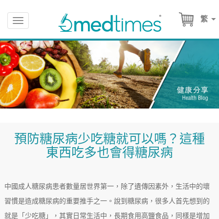
繁
Toggle
navigation
預防糖尿病少吃糖就可以嗎？這種
東西吃多也會得糖尿病
中國成人糖尿病患者數量居世界第一，除了遺傳因素外，生活中的壞
習慣是造成糖尿病的重要推手之一。說到糖尿病，很多人首先想到的
就是「少吃糖」，其實日常生活中，長期食用高鹽食品，同樣是增加