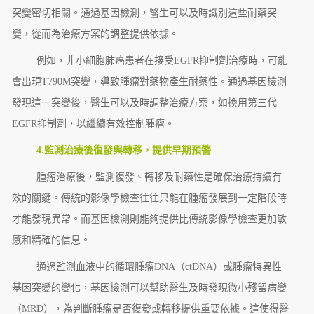
突變密切相關。通過基因檢測，醫生可以及時識別這些耐藥突
變，從而為治療方案的調整提供依據。
例如，非小細胞肺癌患者在接受EGFR抑制劑治療時，可能
會出現T790M突變，導致腫瘤對藥物產生耐藥性。通過基因檢測
發現這一突變後，醫生可以及時調整治療方案，如換用第三代
EGFR抑制劑，以繼續有效控制腫瘤。
4.監測治療後復發與轉移，提供早期預警
腫瘤治療後，監測復發、轉移及耐藥性是確保治療持續有
效的關鍵。傳統的影像學檢查往往只能在腫瘤發展到一定階段時
才能發現異常。而基因檢測則能夠提供比傳統影像學檢查更加敏
感和精確的信息。
通過監測血液中的循環腫瘤DNA（ctDNA）或腫瘤特異性
基因突變的變化，基因檢測可以幫助醫生及時發現微小殘留病變
（MRD），為判斷腫瘤是否復發或轉移提供重要依據。這使得醫