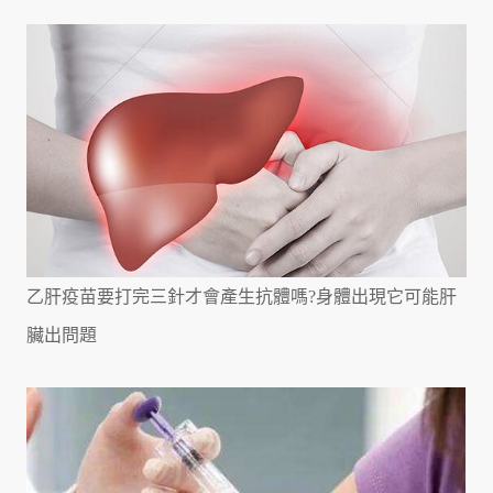
乙肝疫苗要打完三針才會產生抗體嗎?身體出現它可能肝
臟出問題