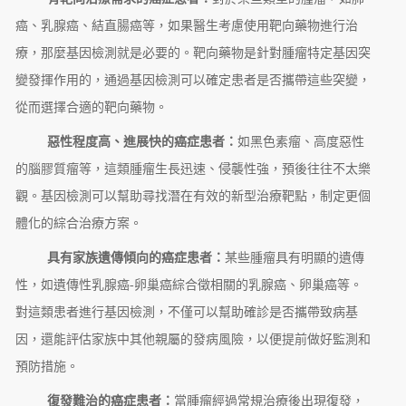
癌、乳腺癌、結直腸癌等，如果醫生考慮使用靶向藥物進行治
療，那麼基因檢測就是必要的。靶向藥物是針對腫瘤特定基因突
變發揮作用的，通過基因檢測可以確定患者是否攜帶這些突變，
從而選擇合適的靶向藥物。
惡性程度高、進展快的癌症患者：
如黑色素瘤、高度惡性
的腦膠質瘤等，這類腫瘤生長迅速、侵襲性強，預後往往不太樂
觀。基因檢測可以幫助尋找潛在有效的新型治療靶點，制定更個
體化的綜合治療方案。
具有家族遺傳傾向的癌症患者：
某些腫瘤具有明顯的遺傳
性，如遺傳性乳腺癌-卵巢癌綜合徵相關的乳腺癌、卵巢癌等。
對這類患者進行基因檢測，不僅可以幫助確診是否攜帶致病基
因，還能評估家族中其他親屬的發病風險，以便提前做好監測和
預防措施。
復發難治的癌症患者：
當腫瘤經過常規治療後出現復發，