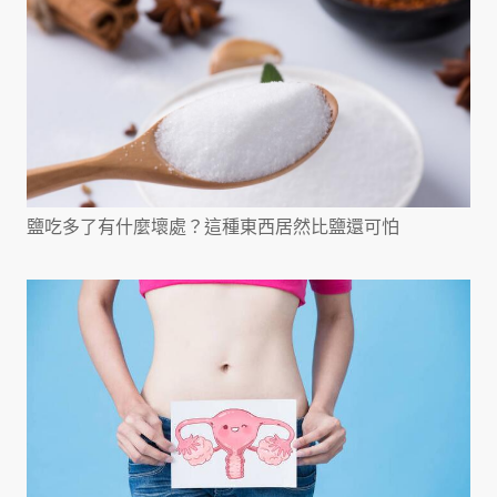
鹽吃多了有什麼壞處？這種東西居然比鹽還可怕