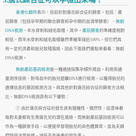
香港化驗所
表示，目前針對唐氏綜合征的篩查，包括：產
前篩查（包括孕早期的聯合篩查和孕中期的血清學篩查）、
無創
DNA檢測
、羊水穿刺和絨毛取樣。其中，
產前篩查
的準確度相對
較低，而羊水穿刺和絨毛取樣雖然準確率接近100%，但它們具
有一定的流產和胎兒致殘風險，因此下面我們重點來看看：無創
DNA檢測。
無創產前基因檢測
是一種通過採集孕婦外周血，利用高通
量測序技術，對母血中的胎兒遊離DNA進行檢測，以獲得胎兒的
遺傳信息的基因檢測方法。與其他針對唐氏綜合征的篩查方法相
比，無創DNA檢測具有以下優勢：
① 由於唐氏綜合征的發生具有隨機性、偶然性，這意味着
每對夫妻都有生育唐氏兒的潛在風險，而無創產前基因檢測可以
作為一種篩查手段，以便提早發現胎兒的染色體異常，並為夫婦
們提供決策依據，減低不良後果的發生率。