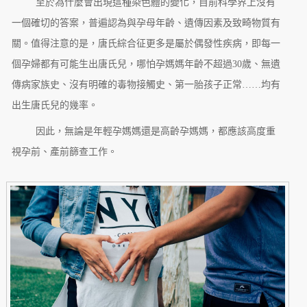
至於為什麼會出現這種染色體的變化，目前科學界上沒有
一個確切的答案，普遍認為與孕母年齡、遺傳因素及致畸物質有
關。值得注意的是，唐氏綜合征更多是屬於偶發性疾病，即每一
個孕婦都有可能生出唐氏兒，哪怕孕媽媽年齡不超過30歲、無遺
傳病家族史、沒有明確的毒物接觸史、第一胎孩子正常……均有
出生唐氏兒的幾率。
因此，無論是年輕孕媽媽還是高齡孕媽媽，都應該高度重
視孕前、產前篩查工作。