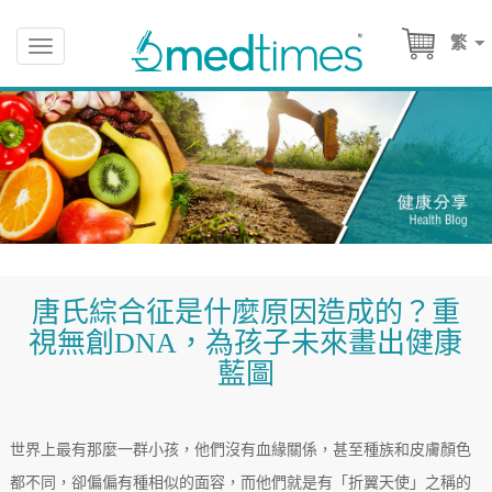
繁
Toggle
navigation
唐氏綜合征是什麼原因造成的？重
視無創DNA，為孩子未來畫出健康
藍圖
世界上最有那麼一群小孩，他們沒有血緣關係，甚至種族和皮膚顏色
都不同，卻偏偏有種相似的面容，而他們就是有「折翼天使」之稱的