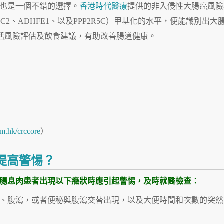
也是一個不錯的選擇。
香港時代醫療
提供的非入侵性大腸癌風險
2、ADHFE1、以及PPP2R5C）甲基化的水平，便能識別出大
括風險評估及飲食建議，有助改善腸道健康。
m.hk/crccore
）
提高警惕？
腸息肉患者出現以下癥狀時應引起警惕，及時就醫檢查：
便秘、腹瀉，或者便秘與腹瀉交替出現，以及大便時間和次數的突然