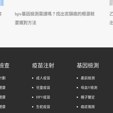
案
hpv基因檢測靠譜嗎？找出宮頸癌的根源就
要選對方法
檢查
疫苗注射
基因檢測
計劃
成人疫苗
產前檢測
健康
兒童疫苗
母血Y檢測
健康
HPV疫苗
親子鑒定
健康
生蛇疫苗
癌症風險