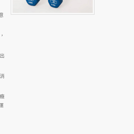
意
，
出
消
癥
運