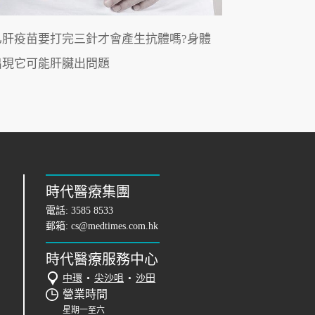
乙肝疫苗要打完三針才會產生抗體嗎?身體
出現它可能肝臟出問題
時代醫療集團
電話:
3585 8533
郵箱:
cs@medtimes.com.hk
時代醫療服務中心
中環
•
尖沙咀
•
沙田
營業時間
星期一至六