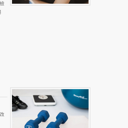
檢
腸
改