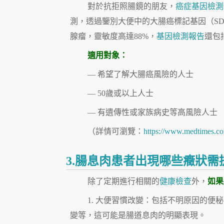
對於抗拒照腸鏡的朋友，
癌症基因檢測
測，透過鑒別大便中的大腸癌標記基因（SDC
腺瘤，靈敏度高達88%，
基因檢測報告
還包
適用對象：
— 希望了解大腸癌風險的人士
— 50歲或以上人士
— 有遺傳性或家族病史等高風險人士
（詳情可瀏覽：
https://www.medtimes.co
3.腸息肉患者出現哪些癥狀需
除了定期進行相關的
健康檢查
外，
如果
1. 大便習慣改變：包括不明原因的
變等，這可能是腸道息肉的明顯表現。