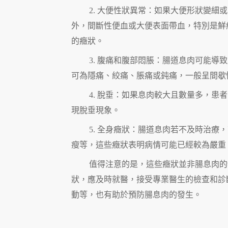
2. 大便性狀異常：如果大便形狀變
外，間斷性便血或大便表面帶血，特別是鮮
的癥狀。
3. 腹痛和腹部悶脹：腸道息肉可能
可為隱痛、絞痛、脹痛或鈍痛，一般呈間歇
4. 脫垂：如果息肉較大且數量多，
現脫垂現象。
5. 全身癥狀：腸道息肉若不及時治
瘦等，這些癥狀表明病情可能已經較為嚴重
值得注意的是，這些癥狀並非腸息肉的
狀，應及時就醫，接受專業醫生的檢查和診
動等，也有助於預防腸息肉的發生。