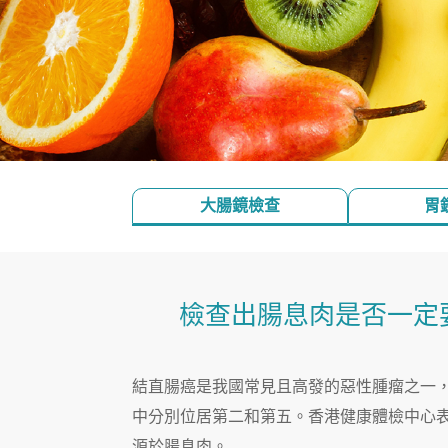
大腸鏡檢查
胃
檢查出腸息肉是否一定
結直腸癌是我國常見且高發的惡性腫瘤之一，
中分別位居第二和第五。香港健康體檢中心表
源於腸息肉。