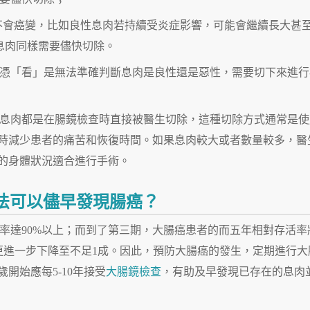
%不會癌變，比如良性息肉若持續受炎症影響，可能會繼續長大甚
息肉同樣需要儘快切除。
憑「看」是無法準確判斷息肉是良性還是惡性，需要切下來進行
息肉都是在腸鏡檢查時直接被醫生切除，這種切除方式通常是使
時減少患者的痛苦和恢復時間。如果息肉較大或者數量較多，醫
的身體狀況適合進行手術。
方法可以儘早發現腸癌？
率達90%以上；而到了第三期，大腸癌患者的而五年相對存活率
率更進一步下降至不足1成。因此，預防大腸癌的發生，定期進行大
開始應每5-10年接受
大腸鏡檢查
，有助及早發現已存在的息肉