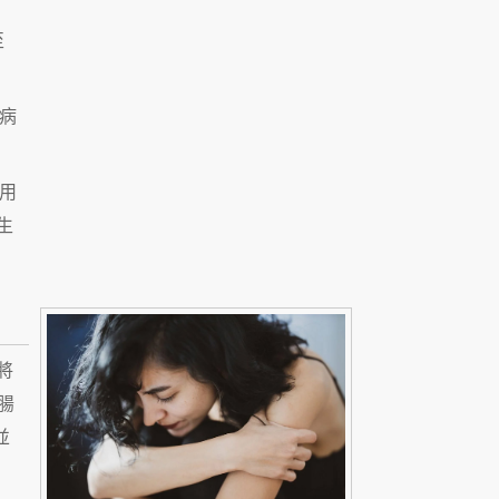
至
病
用
生
將
腸
並