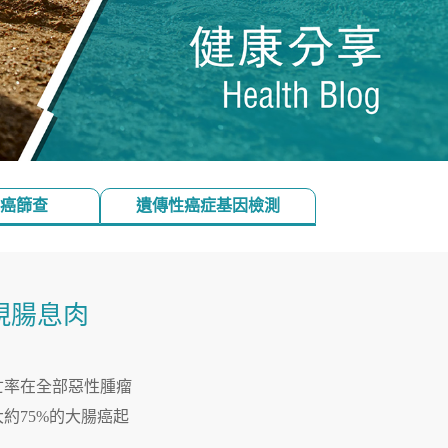
癌篩查
遺傳性癌症基因檢測
現腸息肉
亡率在全部惡性腫瘤
約75%的大腸癌起