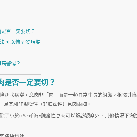
肉是否一定要切？
方法可以儘早發現腸
提高警惕？
息肉是否一定要切？
隆起狀病變，息肉非「肉」而是一類異常生長的組織。根據其臨
）息肉和非腺瘤性（非腫瘤性）息肉兩種。
了小於0.5cm的非腺瘤性息肉可以隨訪觀察外，其他情況下均
要儘快切除；