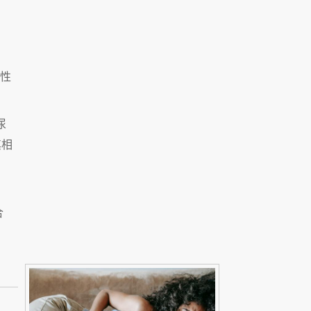
性
尿
其相
合