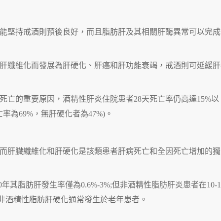
能堅持戒酒則預後良好，而且脂肪肝及其相關肝酶異常可以完成
肝纖維化而發展為肝硬化、肝癌和肝功能衰竭，戒酒則可延緩肝
死亡的重要原因，酒精性肝炎住院患者28天死亡率仍高達15%以
率為69%，無肝硬化者為47%)。
而肝臟纖維化和肝硬化是該類患者肝病死亡和全因死亡增加的獨
年其脂肪肝發生率僅為0.6%-3%;但非酒精性脂肪肝炎患者在10-1
外，非酒精性脂肪肝硬化通常發生於老年患者。