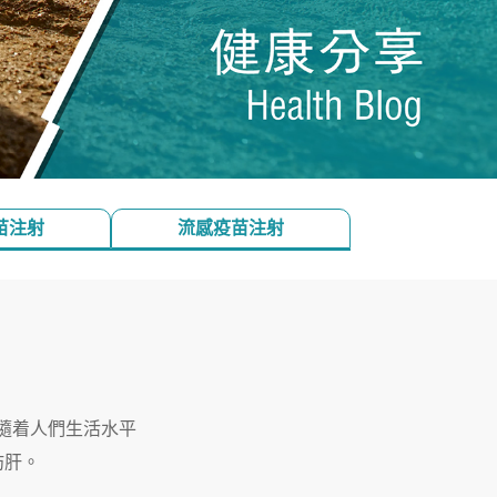
苗注射
流感疫苗注射
隨着人們生活水平
肪肝。