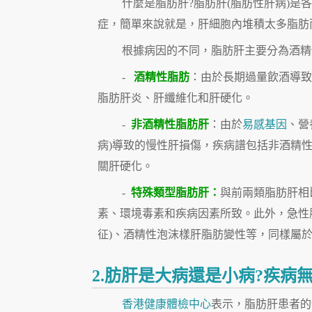
什麼是脂肪肝?脂肪肝(脂肪性肝病)
症，簡單來說就是，肝細胞內堆積太多脂肪
根據病因的不同，脂肪肝主要分為酒精
-
酒精性脂肪
：由於長期過量飲酒導致
脂肪肝炎、肝纖維化和肝硬化。
-
非酒精性脂肪肝
：由於
易感基因
、營
病)導致的慢性肝損傷，疾病譜包括非酒精性肝
關肝硬化。
-
特殊類型脂肪肝：
與前兩類脂肪肝相
素、環境毒素和疾病因素所致。此外，急性脂肪
征)、酒精性泡沫樣肝脂肪變性等，同樣屬
2.肪肝是大病還是小病?疾病
香港健康體檢中心
表示，脂肪肝患者的