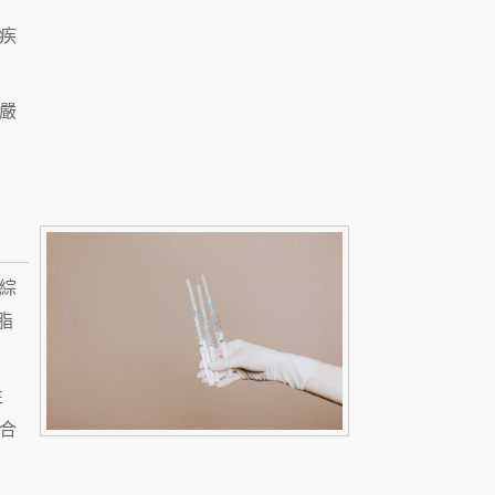
疾
嚴
綜
脂
性
合