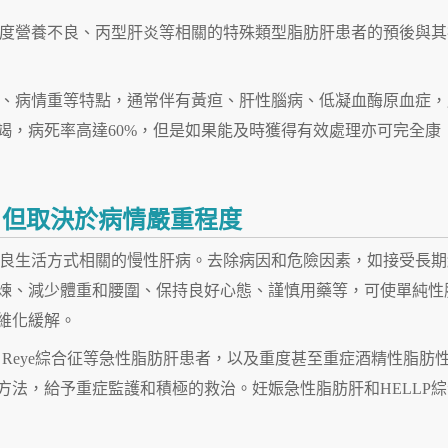
度營養不良、丙型肝炎等相關的特殊類型脂肪肝患者的預後與其
、病情重等特點，通常伴有黃疸、肝性腦病、低凝血酶原血症，
竭，病死率高達60%，但是如果能及時獲得有效處理亦可完全康
，但取決於病情嚴重程度
良生活方式相關的慢性肝病。去除病因和危險因素，如接受長期
煉、減少體重和腰圍、保持良好心態、謹慎用藥等，可使單純性
維化緩解。
、Reye綜合征等急性脂肪肝患者，以及重度甚至重症酒精性脂肪
方法，給予重症監護和積極的救治。妊娠急性脂肪肝和HELLP綜