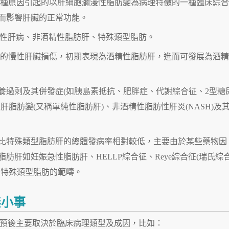
是各種原因引起的以肝細胞瀰漫性脂肪變為病理特徵的一種臨床綜合
而影響肝臟的正常功能。
性肝病、非酒精性脂肪肝、特殊類型脂肪。
的慢性肝臟損傷，初期表現為酒精性脂肪肝，進而可發展為酒精
養過剩及其併發症(如胰島素抵抗、肥胖症、代謝綜合征、2型糖
脂肪變(又稱單純性脂肪肝)、非酒精性脂肪性肝炎(NASH)及
比特殊類型脂肪肝的總體發病率相對較低，主要由於某些藥物因
肝如妊娠急性脂肪肝、HELLP綜合征、Reye綜合征(瑞氏綜
於特殊類型脂肪的範疇。
無小事
預後主要取決於臨床病理類型及成因，比如：