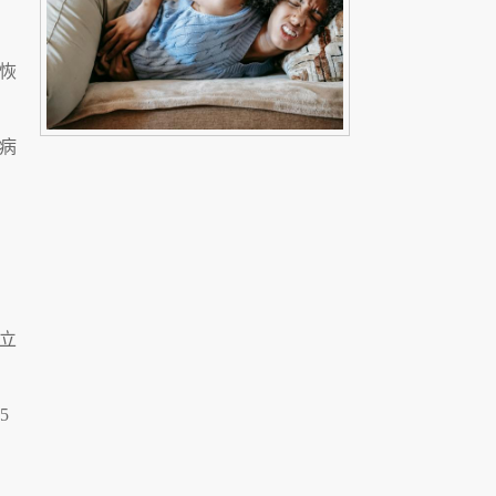
恢
病
立
5