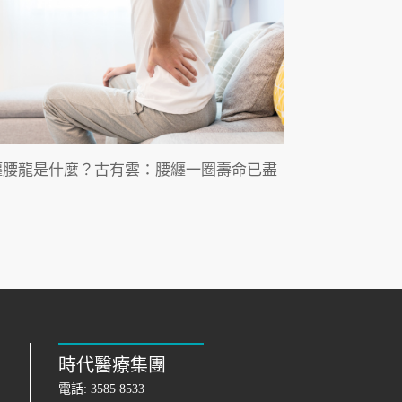
纏腰龍是什麼？古有雲：腰纏一圈壽命已盡
時代醫療集團
電話:
3585 8533