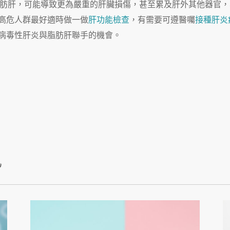
肪肝，可能導致更為嚴重的肝臟損傷，甚至累及肝外其他器官，
高危人群最好適時做一做
肝功能檢查
，有需要可遵醫囑
接種肝炎
病毒性肝炎與脂肪肝聯手的機會。
訊