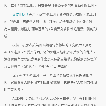
因，其中ACTN3基因是研究最早且最為透徹的與運動相關基因。
香港化驗所
表示，ACTN3基因主要與爆發力有關，該基因
的R型變異，可促使人體生成一種存在於快肌纖維中的蛋白質，
為人體提供爆發力;而該基因的X型變異則會抑制這種蛋白質的形
成。
根據一項發表於美國人類遺傳學雜誌的研究顯示，擁有
ACTN3基因R型變異的西非裔的黑種人遠多於歐美裔的白種人。
這從遺傳角度就能證明為什麼黑人運動員幾乎能夠稱霸奧運會所
有田徑賽事。(來源：2016年8月24日 中國網)
除了ACTN3基因外，ACE基因也是被廣泛研究的運動基
因，它影響着人體對耐力訓練的敏感度，也是決定人類耐力強弱
的重要因素。
ACE基因分為II型、ID型和DD型三種基因型，在相同的耐
力訓練強度下，擁有ACE-II型基因的人有發展成耐力素質型運動