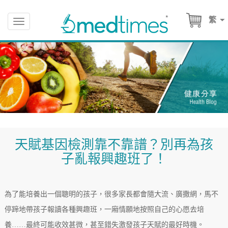
繁
Toggle
navigation
天賦基因檢測靠不靠譜？別再為孩
子亂報興趣班了！
為了能培養出一個聰明的孩子，很多家長都會隨大流、廣撒網，馬不
停蹄地帶孩子報讀各種興趣班，一廂情願地按照自己的心愿去培
養……最終可能收效甚微，甚至錯失激發孩子天賦的最好時機。