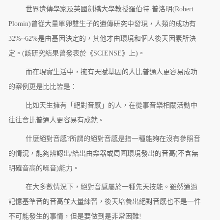
世界遺傳學家及英國劍橋大學教授羅伯特·普洛明(Robert
Plomin)曾從大量單卵雙生子的遺傳研究中發現，人類的成功有
32%~62%是由基因決定的，其他才由環境和個人後天因素所決
定。(該研究結果曾發表於《SCIENSE》上)。
而在現實生活中，擁有天賦基因的人比普通人更容易成功
的案例更是比比皆是：
比如天生擁有「絕對音感」的人，在從事音樂相關活動中
往往會比普通人更容易有成就。
什麼絕對音感?所謂的絕對音感是指一種能夠在沒有參照音
的情況，能夠辨認出/給出由樂器或周圍環境發出的音高(不含無
明確音高的噪音)能力。
在大多數情況下，絕對音感屬於一種先天技能。雖然通過
記憶基準音的音高並大量練習，後天培養出絕對音感也不是一件
不可能發生的事情，但是要做到是非常困難!