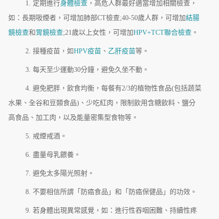
1. 定期進行
身體檢查
，高危人群最好適當增加相關檢查，
如：長期吸煙者，可增加肺部CT檢查;40-50歲人群，可增加
結腸
鏡檢查
和
胃鏡檢查
;21歲以上女性，可增加
HPV+TCT聯合檢查
。
2. 接種疫苗，如
HPV疫苗
、
乙肝疫苗
等。
3. 每天至少運動30分鐘，避免久坐不動。
4. 避免肥胖，飲食均衡，每餐有2/3的植物性食品(包括蔬菜
水果、全谷和豆類食品)、少吃紅肉，限制飲用含糖飲料、鹽分
高食品、加工肉，以及能量密集型食物等。
5. 戒煙戒酒。
6. 盡量母乳餵養。
7. 避免太多陽光照射。
8. 不要相信所謂「防癌食品」和「防癌保健品」的功效。
9. 若身體出現異常感覺，如：進行性吞咽困難、持續性疼