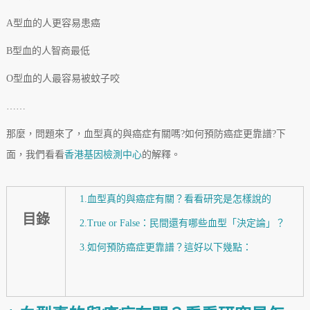
A型血的人更容易患癌
B型血的人智商最低
O型血的人最容易被蚊子咬
……
那麼，問題來了，血型真的與癌症有關嗎?如何預防癌症更靠譜?下
面，我們看看
香港基因檢測中心
的解釋。
1.血型真的與癌症有關？看看研究是怎樣說的
目錄
2.True or False：民間還有哪些血型「決定論」？
3.如何預防癌症更靠譜？這好以下幾點：