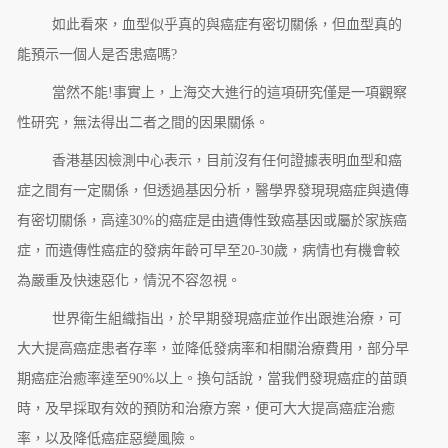
如此看來，血型似乎真的與癌症有密切關係，但血型真的
能預示一個人是否患癌嗎?
當然不能!事實上，上海交大進行的這項研究僅是一項觀察
性研究，無法得出二者之間的因果關係。
香港基因檢測中心表示，目前沒有任何證據表明血型和癌
症之間有一定關係，但透過基因分析，醫學界發現現癌症與遺傳
有密切關係，高達30%的癌症是由遺傳性致癌基因或屬於家族癌
症，而遺傳性癌症的發病年齡可早至20-30歲，病情也有機會較
為嚴重及快速惡化，情況不容忽視。
世界衛生組織指出，於早期發現癌症並作出跟進治療，可
大大提高癌症患者存率，並降低發病率和相關治療費用，部分早
期癌症治癒率達至90%以上。換句話說，當我們發現癌症的苗頭
時，及早採取有效的預防和治療方案，便可大大提高癌症治癒
率，以及降低癌症惡變風險。