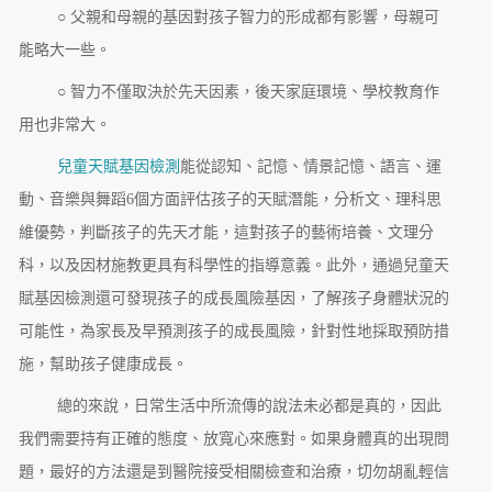
○ 父親和母親的基因對孩子智力的形成都有影響，母親可
能略大一些。
○ 智力不僅取決於先天因素，後天家庭環境、學校教育作
用也非常大。
兒童天賦基因檢測
能從認知、記憶、情景記憶、語言、運
動、音樂與舞蹈6個方面評估孩子的天賦潛能，分析文、理科思
維優勢，判斷孩子的先天才能，這對孩子的藝術培養、文理分
科，以及因材施教更具有科學性的指導意義。此外，通過兒童天
賦基因檢測還可發現孩子的成長風險基因，了解孩子身體狀況的
可能性，為家長及早預測孩子的成長風險，針對性地採取預防措
施，幫助孩子健康成長。
總的來說，日常生活中所流傳的說法未必都是真的，因此
我們需要持有正確的態度、放寬心來應對。如果身體真的出現問
題，最好的方法還是到醫院接受相關檢查和治療，切勿胡亂輕信