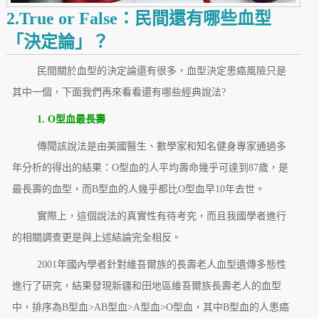
2.True or False：民間還有哪些血型
「決定論」？
民間關於血型的決定論還有很多，血型決定患癌風險只是
其中一個，下面我們再來看看還有哪些經典說法?
1. O型血最長壽
傳聞該說法是由美國醫生、數學家和知名健身專家通過多
年分析的得出的結果：O型血的人平均壽命幾乎可達到87歲，是
最長壽的血型，而B型血的人幾乎都比O型血早10年去世。
實際上，這個說法的真實性有待考究，而且我國學者進行
的相關調查更是與上述結論完全相反。
2001年國內學者針對維吾爾族的長壽老人血型遺傳多態性
進行了研究，結果發現新疆和田地區維吾爾族長壽老人的血型
中，排序為B型血>AB型血>A型血>O型血，其中B型血的人患癌