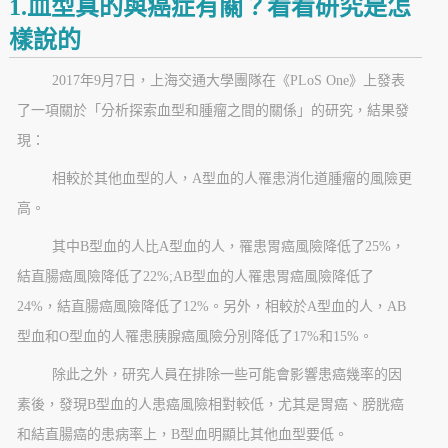
1.血型真的與癌症有關？看看研究是怎
樣說的
2017年9月7日，上海交通大學團隊在《PLoS One》上發表
了一項關於「分析探索血型和腫瘤之間的關係」的研究，結果發
現：
相較於其他血型的人，A型血的人罹患消化道腫瘤的風險更
高。
其中B型血的人比A型血的人，罹患胃癌風險降低了25%，
結直腸癌風險降低了22%;AB型血的人罹患胃癌風險降低了
24%，結直腸癌風險降低了12%。另外，相較於A型血的人，AB
型血和O型血的人罹患胰腺癌風險分別降低了17%和15%。
除此之外，研究人員在排除一些可能會影響患癌幾率的因
素後，發現B型血的人患癌風險相對較低，尤其是胃癌、膀胱癌
和結直腸癌的患病率上，B型血明顯比其他血型要低。