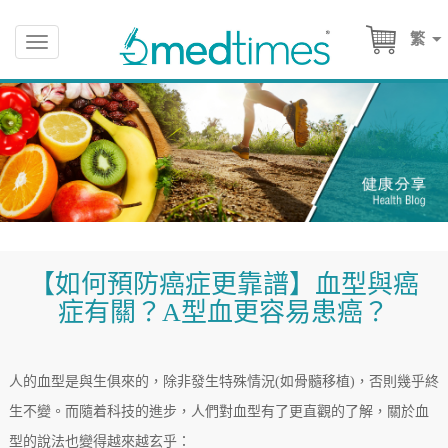
繁
Toggle
navigation
【如何預防癌症更靠譜】血型與癌
症有關？A型血更容易患癌？
人的血型是與生俱來的，除非發生特殊情況(如骨髓移植)，否則幾乎終
生不變。而隨着科技的進步，人們對血型有了更直觀的了解，關於血
型的說法也變得越來越玄乎：