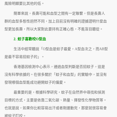
風險明顯要比其他的低。
簡單來說，長壽可能和血型之間有一定聯繫，但是長壽人
群的血型多態性迥然不同，加上目前沒有明確的證據證明什麼血
型更加長壽，所以大家對此要持有正確心態，不能盲目聽從。
2. 蚊子喜歡咬O型血
生活中經常聽說「O型血是蚊子最愛，A型血次之，而AB型
是最不容易招蚊子的」。
香港基因檢測中心表示，通過血型判斷是否招蚊子，這是
沒有科學依據的。在很多關於「蚊子和血型」的實驗中，並沒有
發現哪個血型能成功避開蚊子的偏愛。
最重要的是，根據科學研究，蚊子在自然界中尋找和偵測
目標的方式，主要是依靠二氧化碳、熱量、揮發性化學物質等。
也就是說，如果你比較容易出汗或者剛運動完，那麼就很容易會
被蚊子叮咬。