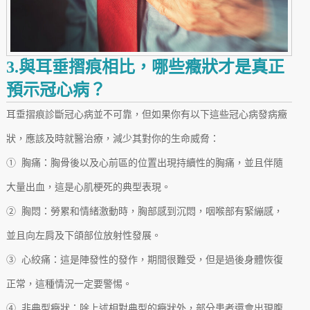
3.與耳垂摺痕相比，哪些癥狀才是真正
預示冠心病？
耳垂摺痕診斷冠心病並不可靠，但如果你有以下這些冠心病發病癥
狀，應該及時就醫治療，減少其對你的生命威脅：
① 胸痛：胸骨後以及心前區的位置出現持續性的胸痛，並且伴隨
大量出血，這是心肌梗死的典型表現。
② 胸悶：勞累和情緒激動時，胸部感到沉悶，咽喉部有緊繃感，
並且向左肩及下頜部位放射性發展。
③ 心絞痛：這是陣發性的發作，期間很難受，但是過後身體恢復
正常，這種情況一定要警惕。
④ 非典型癥狀：除上述相對典型的癥狀外，部分患者還會出現腹