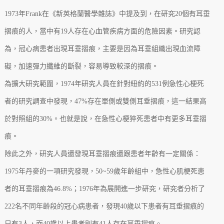
1973年Frank在《新英格蘭醫學雜誌》中提及到，在研究20個有耳垂
摺痕的人，當中有19人存在心血管疾病方面的危險因素。研究認
為，冠心病患者出現耳垂摺痕，主要是因為耳垂組織出現血流障
礙，加速彈力纖維的斷裂，容易導致較深的摺痕。
為擴大研究範圍，1974年研究人員在針對紐約的531例急性心梗死
者的研究調查中發現，47%存在單側或雙側耳垂摺痕，這一結果高
於對照組的30%。也就是說，在急性心梗猝死患者中有更多耳垂摺
痕。
除此之外，研究人員還發現耳垂摺痕還跟患者年齡有一定關係：
1975年丹麥的一項研究發現，50~59歲年齡組中，急性心肌梗死患
者的耳垂摺痕為46.8%；1976年為展開進一步研究，研究者分析了
222名不同年齡段的冠心病患者，發現40歲以下患者有耳垂摺痕的
只有3人，而40歲以上患者則有41人存在耳垂摺痕。