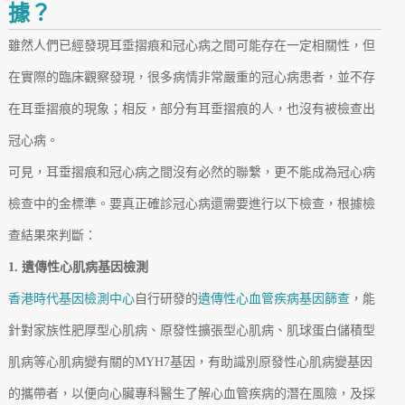
據？
雖然人們已經發現耳垂摺痕和冠心病之間可能存在一定相關性，但
在實際的臨床觀察發現，很多病情非常嚴重的冠心病患者，並不存
在耳垂摺痕的現象；相反，部分有耳垂摺痕的人，也沒有被檢查出
冠心病。
可見，耳垂摺痕和冠心病之間沒有必然的聯繫，更不能成為冠心病
檢查中的金標準。要真正確診冠心病還需要進行以下檢查，根據檢
查結果來判斷：
1. 遺傳性心肌病基因檢測
香港時代基因檢測中心
自行研發的
遺傳性心血管疾病基因篩查
，能
針對家族性肥厚型心肌病、原發性擴張型心肌病、肌球蛋白儲積型
肌病等心肌病變有關的MYH7基因，有助識別原發性心肌病變基因
的攜帶者，以便向心臟專科醫生了解心血管疾病的潛在風險，及採