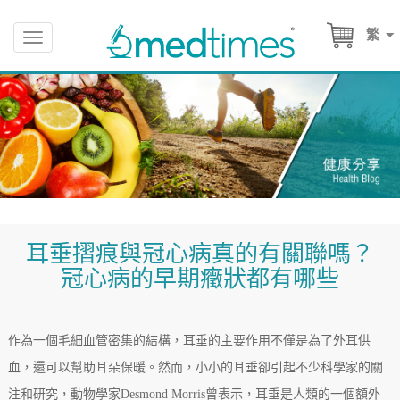
繁
Toggle
navigation
耳垂摺痕與冠心病真的有關聯嗎？
冠心病的早期癥狀都有哪些
作為一個毛細血管密集的結構，耳垂的主要作用不僅是為了外耳供
血，還可以幫助耳朵保暖。然而，小小的耳垂卻引起不少科學家的關
注和研究，動物學家Desmond Morris曾表示，耳垂是人類的一個額外