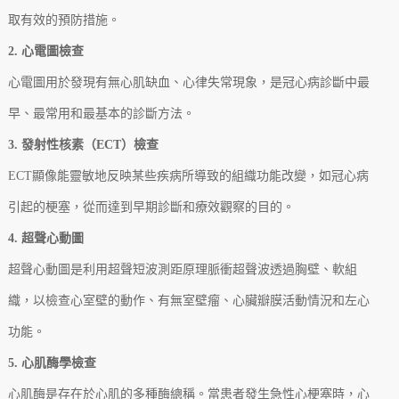
取有效的預防措施。
2. 心電圖檢查
心電圖用於發現有無心肌缺血、心律失常現象，是冠心病診斷中最
早、最常用和最基本的診斷方法。
3. 發射性核素（ECT）檢查
ECT顯像能靈敏地反映某些疾病所導致的組織功能改變，如冠心病
引起的梗塞，從而達到早期診斷和療效觀察的目的。
4. 超聲心動圖
超聲心動圖是利用超聲短波測距原理脈衝超聲波透過胸壁、軟組
織，以檢查心室壁的動作、有無室壁瘤、心臟瓣膜活動情況和左心
功能。
5. 心肌酶學檢查
心肌酶是存在於心肌的多種酶總稱。當患者發生急性心梗塞時，心