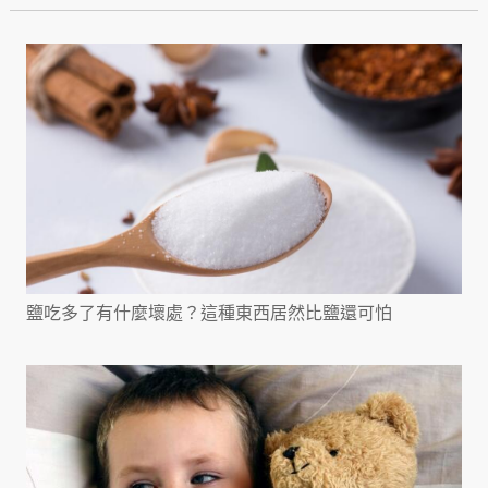
鹽吃多了有什麼壞處？這種東西居然比鹽還可怕