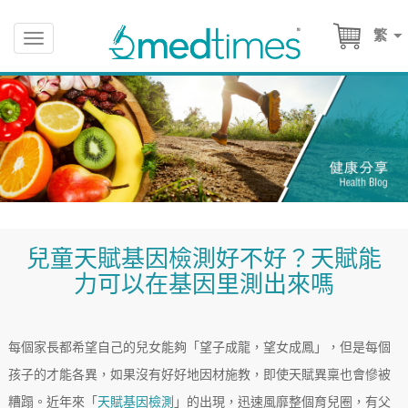
繁
Toggle
navigation
兒童天賦基因檢測好不好？天賦能
力可以在基因里測出來嗎
每個家長都希望自己的兒女能夠「望子成龍，望女成鳳」，但是每個
孩子的才能各異，如果沒有好好地因材施教，即使天賦異稟也會慘被
糟蹋。近年來「
天賦基因檢測
」的出現，迅速風靡整個育兒圈，有父