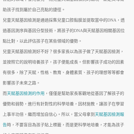
助孩子找到屬於自己亮點的捷徑。
兒童天賦基因檢測是通過採集兒童口腔黏膜並提取當中的DNA，透
過基因測序與基因分型技術，將孩子的DNA與天賦基因相關基因位
點比對，以此評估孩子在某些領域的優勢。
兒童天賦基因檢測好不好？很多家長以為孩子做了天賦基因檢測，
並按照它的說明培養孩子，孩子便能成長。但影響孩子成功的因素
有很多，除了天賦，性格、教育、身體素質、孩子的理想等等都會
影響孩子未來之路。
而
天賦基因檢測的作用
，僅僅是幫助家長客觀地從基因了解孩子的
優勢和弱勢，進行有針對性的科學培養，因材施教，讓孩子在學習
上事半功倍，繼而增加自信心。所以，當父母拿到
天賦基因檢測報
告
時，不要盲目為孩子貼上標籤，而是更科學地培養，才能為孩子