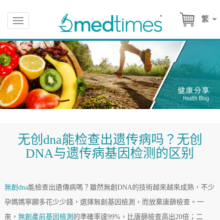
繁
Toggle
navigation
无创dna能检查出遗传病吗？无创
DNA与遗传病基因检测的区别
無創dna
能檢查出遺傳病嗎？雖然無創DNA的技術越來越來成熟，不少
孕媽媽寧願多花少少錢，選擇無創基因檢測，而放棄唐篩檢查。一
來，
無創產前基因檢測
的準確率達99%，比唐篩檢查高出20倍；二