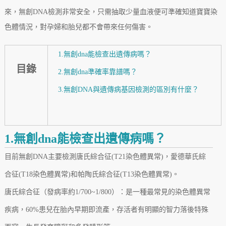
來，無創DNA檢測非常安全，只需抽取少量血液便可準確知道寶寶染
色體情況，對孕婦和胎兒都不會帶來任何傷害。
1.無創dna能檢查出遺傳病嗎？
目錄
2.無創dna準確率靠譜嗎？
3.無創DNA與遺傳病基因檢測的區別有什麼？
1.無創dna能檢查出遺傳病嗎？
目前無創DNA主要檢測唐氏綜合征(T21染色體異常)，愛德華氏綜
合征(T18染色體異常)和帕陶氏綜合征(T13染色體異常)。
唐氏綜合征（發病率約1/700~1/800）：是一種最常見的染色體異常
疾病，60%患兒在胎內早期即流產，存活者有明顯的智力落後特殊