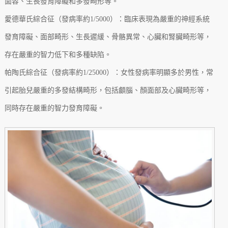
面容、生長發育障礙和多發畸形等。
愛德華氏綜合征（發病率約1/5000）：臨床表現為嚴重的神經系統
發育障礙、面部畸形、生長遲緩、骨骼異常、心臟和腎臟畸形等，
存在嚴重的智力低下和多種缺陷。
帕陶氏綜合征（發病率約1/25000）：女性發病率明顯多於男性，常
引起胎兒嚴重的多發結構畸形，包括顱腦、顏面部及心臟畸形等，
同時存在嚴重的智力發育障礙。